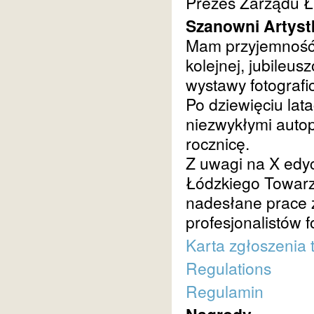
Prezes Zarządu 
Szanowni Artystk
Mam przyjemność 
kolejnej, jubileu
wystawy fotografi
Po dziewięciu lat
niezwykłymi autop
rocznicę.
Z uwagi na X edyc
Łódzkiego Towarz
nadesłane prace 
profesjonalistów f
Karta zgłoszenia 
Regulations
Regulamin