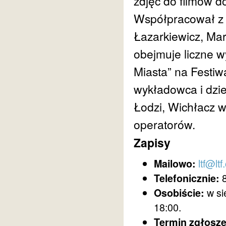
zdjęć do filmów d
Współpracował z 
Łazarkiewicz, Mar
obejmuje liczne w
Miasta” na Festi
wykładowca i dzi
Łodzi, Wichłacz w
operatorów.
Zapisy
ltf@ltf
Mailowo:
8
Telefonicznie:
w si
Osobiście:
18:00.
Termin zgłosze