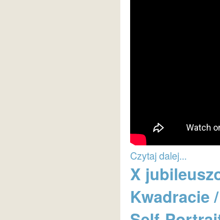
Czytaj dalej...
X jubileusz
Kwadracie / 
Self-Portrai