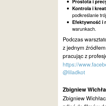
Prostota i prec
Kontrola i kre
podkreślanie tró
Efektywność i 
warunkach.
Podczas warsztató
z jednym źródłem 
pracując z profesj
https://www.faceb
@liladkot
Zbigniew Wichła
Zbigniew Wichłacz 