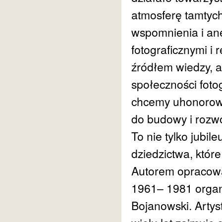
atmosferę tamtych
wspomnienia i an
fotograficznymi i 
źródłem wiedzy, al
społeczności fotog
chcemy uhonorować
do budowy i rozw
To nie tylko jubil
dziedzictwa, któr
Autorem opracowa
1961– 1981 organi
Bojanowski. Artys