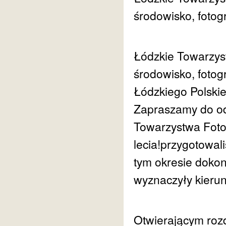
środowisko, fotogr
Łódzkie Towarzys
środowisko, fotog
Łódzkiego Polski
Zapraszamy do odk
Towarzystwa Fotog
lecia!przygotowal
tym okresie dokon
wyznaczyły kieru
Otwierającym roz