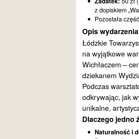
50 zł 
Zadatek:
z dopiskiem „War
Pozostała część
Opis wydarzenia
Łódzkie Towarzys
na wyjątkowe wars
Wichłaczem – cen
dziekanem Wydzia
Podczas warsztatów
odkrywając, jak w
unikalne, artystyc
Dlaczego jedno 
Naturalność i d