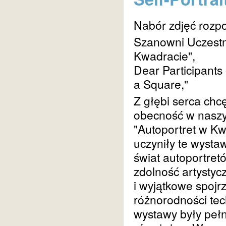
Nabór zdjęć rozpo
Szanowni Uczestn
Kwadracie",
Dear Participants o
a Square,"
Z głębi serca ch
obecność w naszy
"Autoportret w K
uczyniły te wysta
świat autoportret
zdolność artystycz
i wyjątkowe spojr
różnorodności tech
wystawy były pełn