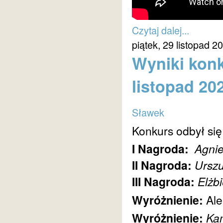
Czytaj dalej...
piątek, 29 listopad 2
Wyniki konk
listopad 20
Sławek
Konkurs odbył się
I Nagroda:
Agni
II Nagroda:
Urszu
III Nagroda:
Elżb
Wyróżnienie:
Al
Wyróżnienie:
Kam