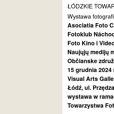
ŁÓDZKIE TOWA
Wystawa fotografi
Asociatia Foto 
Fotoklub Náchod
Foto Kino i Vide
Naujųjų medijų 
Občianske združe
15 grudnia 2024 
Visual Arts Gall
Łódź, ul. Przędz
wystawa w rama
Towarzystwa Fot