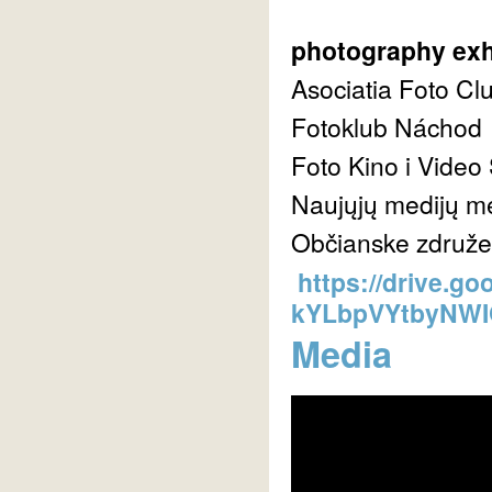
photography exh
Asociatia Foto Cl
Fotoklub Náchod
Foto Kino i Video
Naujųjų medijų m
Občianske združen
https://drive.g
kYLbpVYtbyNWI
Media