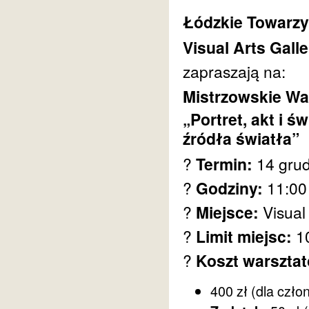
Łódzkie Towarzy
Visual Arts Gall
zapraszają na:
Mistrzowskie Wa
„Portret, akt i 
źródła światła”
?
Termin:
14 grud
?
Godziny:
11:00
?
Miejsce:
Visual 
?
Limit miejsc:
10
?
Koszt warszta
400 zł (dla czło