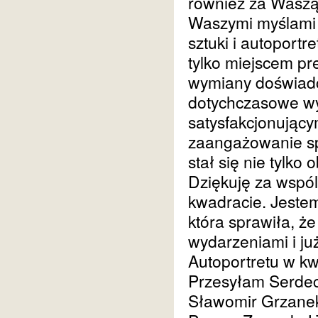
również za Waszą 
Waszymi myślami
sztuki i autoport
tylko miejscem pre
wymiany doświadcz
dotychczasowe wy
satysfakcjonując
zaangażowanie sp
stał się nie tylk
Dziękuję za wspól
kwadracie. Jeste
która sprawiła, ż
wydarzeniami i ju
Autoportretu w k
Przesyłam Serde
Sławomir Grzane