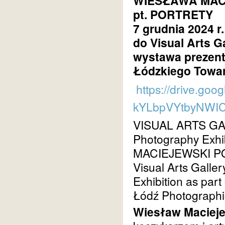
WIESŁAWA MAC
pt. PORTRETY
7 grudnia 2024 r.
do Visual Arts Ga
wystawa prezen
Łódzkiego Towar
https://drive.goo
kYLbpVYtbyNWIC
VISUAL ARTS G
Photography Exhi
MACIEJEWSKI
P
Visual Arts Galler
Exhibition as part
Łódź Photographi
Wiesław Maciej