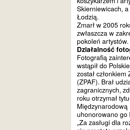
koszykarzem i art
Skierniewicach, a
Łodzią.
Zmarł w 2005 roku
zwłaszcza w zakres
pokoleń artystów.
Działalność foto
Fotografią zainte
wstąpił do Polski
został członkiem 
(ZPAF). Brał udzi
zagranicznych, z
roku otrzymał tyt
Międzynarodową F
uhonorowano go 
„Za zasługi dla r