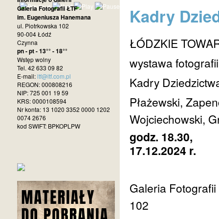
Galeria Fotografii ŁTF
Kadry Dzie
im. Eugeniusza Hanemana
ul. Piotrkowska 102
90-004 Łódź
ŁÓDZKIE TOWA
Czynna
pn - pt - 13°° - 18°°
wystawa fotografii
Wstęp wolny
Tel. 42 633 09 82
E-mail:
ltf@ltf.com.pl
Kadry Dziedzictw
REGON: 000808216
NIP: 725 001 19 59
Płażewski, Zapend
KRS: 0000108594
Nr konta: 13 1020 3352 0000 1202
Wojciechowski, G
0074 2676
kod SWIFT: BPKOPLPW
godz. 18.30,
17.12.2024 r.
Galeria Fotografi
102