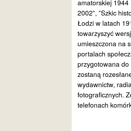
amatorskiej 1944
2002”, ”Szkic his
Łodzi w latach 1
towarzyszyć wersj
umieszczona na st
portalach społecz
przygotowana do b
zostaną rozesłane
wydawnictw, radi
fotograficznych. 
telefonach komórk