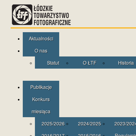
Aktualności
O nas
Statut
O ŁTF
Historia
Publikacje
Konkurs
miesiąca
2025/2026
2024/2025
2023/202
2016/2017
2015/2016
Regulami