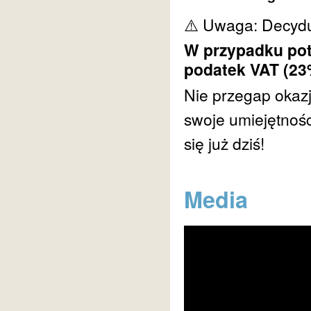
⚠️ Uwaga: Decyduj
W przypadku pot
podatek VAT (23
Nie przegap okazj
swoje umiejętnośc
się już dziś!
Media