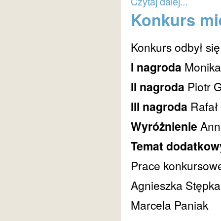
Czytaj dalej...
Konkurs mie
Konkurs odbył się
I nagroda
Monika
II nagroda
Piotr 
III nagroda
Rafał
Wyróżnienie
Ann
Temat dodatkow
Prace konkursowe 
Agnieszka Stępka
Marcela Paniak