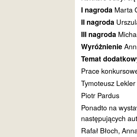
I nagroda
Marta 
II nagroda
Urszul
III nagroda
Micha
Wyróżnienie
Ann
Temat dodatkowy
Prace konkursowe 
Tymoteusz Lekler
Piotr Pardus
Ponadto na wysta
następujących au
Rafał Błoch, Ann