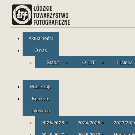
Aktualności
O nas
Statut
O ŁTF
Historia
Publikacje
Konkurs
miesiąca
2025/2026
2024/2025
2023/202
2016/2017
2015/2016
Regulami