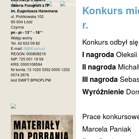
Galeria Fotografii ŁTF
Konkurs mie
im. Eugeniusza Hanemana
ul. Piotrkowska 102
r.
90-004 Łódź
Czynna
pn - pt - 13°° - 18°°
Wstęp wolny
Konkurs odbył się
Tel. 42 633 09 82
E-mail:
ltf@ltf.com.pl
I nagroda
Oleksii
REGON: 000808216
NIP: 725 001 19 59
KRS: 0000108594
II nagroda
Micha
Nr konta: 13 1020 3352 0000 1202
0074 2676
III nagroda
Sebas
kod SWIFT: BPKOPLPW
Wyróżnienie
Dom
Prace konkursowe 
Marcela Paniak