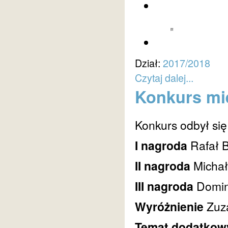
Dział:
2017/2018
Czytaj dalej...
Konkurs mie
Konkurs odbył się
I nagroda
Rafał 
II nagroda
Micha
III nagroda
Domin
Wyróżnienie
Zuz
Temat dodatkow