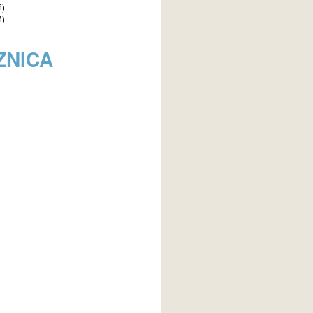
ń)
ń)
ZNICA