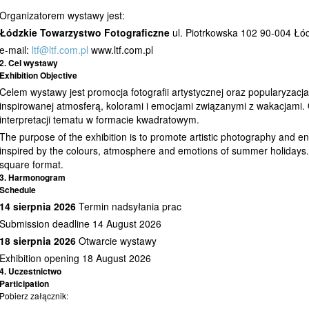
Organizatorem wystawy jest:
Łódzkie Towarzystwo Fotograficzne
ul. Piotrkowska 102 90-004 Łód
e-mail:
ltf@ltf.com.pl
www.ltf.com.pl
2. Cel wystawy
Exhibition Objective
Celem wystawy jest promocja fotografii artystycznej oraz popularyzacja
inspirowanej atmosferą, kolorami i emocjami związanymi z wakacjami.
interpretacji tematu w formacie kwadratowym.
The purpose of the exhibition is to promote artistic photography and en
inspired by the colours, atmosphere and emotions of summer holidays.
square format.
3. Harmonogram
Schedule
14 sierpnia 2026
Termin nadsyłania prac
Submission deadline 14 August 2026
18 sierpnia 2026
Otwarcie wystawy
Exhibition opening 18 August 2026
4. Uczestnictwo
Participation
Pobierz załącznik: