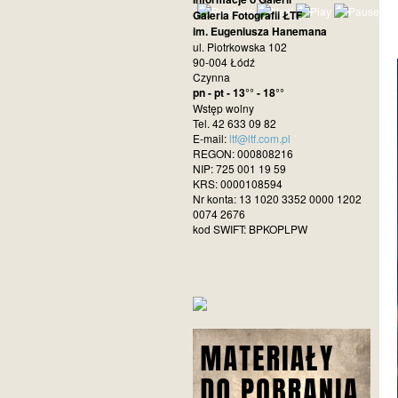
Galeria Fotografii ŁTF
im. Eugeniusza Hanemana
ul. Piotrkowska 102
90-004 Łódź
Czynna
pn - pt - 13°° - 18°°
Wstęp wolny
Tel. 42 633 09 82
E-mail:
ltf@ltf.com.pl
REGON: 000808216
NIP: 725 001 19 59
KRS: 0000108594
Nr konta: 13 1020 3352 0000 1202
0074 2676
kod SWIFT: BPKOPLPW