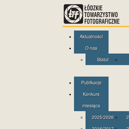
Aktualności
O nas
Statut
Publikacje
Konkurs
miesiąca
2025/2026
2
2016/2017
2