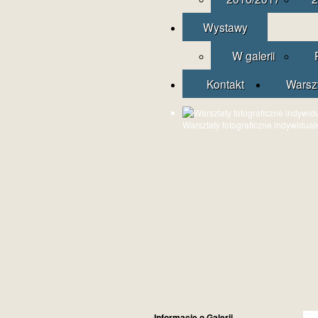
Wystawy
W galerii
Kontakt
Warsz
Warsztaty fotograficzne indywidual
Informacje o Galerii