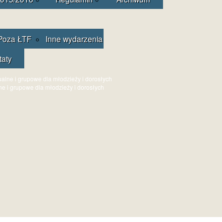
Poza ŁTF
Inne wydarzenia
taty
ne i grupowe dla młodzieży i dorosłych