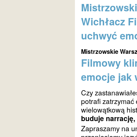
Mistrzowski
Wichłacz Fi
uchwyć emoc
Mistrzowskie Warsz
Filmowy kli
emocje jak 
Czy zastanawiałeś
potrafi zatrzymać
wielowątkową histo
buduje narrację,
Zapraszamy na un
przeniesiemy języ