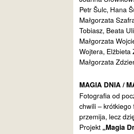
Petr Šulc, Hana Š
Małgorzata Szafr
Tobiasz, Beata Ul
Małgorzata Wojci
Wojtera, Elżbieta
Małgorzata Zdzień
MAGIA DNIA / M
Fotografia od poc
chwili – krótkieg
przemija, lecz dz
Projekt
„Magia D