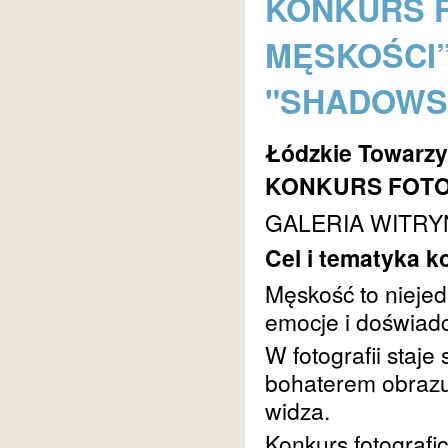
KONKURS F
MĘSKOŚCI”
"SHADOWS 
Łódzkie Towarzy
KONKURS FOTOG
GALERIA WITRY
Cel i tematyka k
Męskość to niejed
emocje i doświad
W fotografii staj
bohaterem obrazu
widza.
Konkurs fotografi