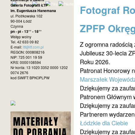
Galeria Fotografii ŁTF
Fotograf R
im. Eugeniusza Hanemana
ul. Piotrkowska 102
90-004 Łódź
ZPFP Okręg
Czynna
pn - pt - 13°° - 18°°
Wstęp wolny
Tel. 42 633 09 82
Z ogromna radością
E-mail:
ltf@ltf.com.pl
Jubileusz 30-lecia 
REGON: 000808216
NIP: 725 001 19 59
Roku 2026.
KRS: 0000108594
Nr konta: 13 1020 3352 0000 1202
Patronat Honorowy 
0074 2676
Marszałek Wojewódz
kod SWIFT: BPKOPLPW
Dziękujemy za zaufan
Patronem Głównym w
Dziękujemy za zaufan
Partnerem wydarzen
Łódzkie dla Ciebie
Dziękujemy za zaufan