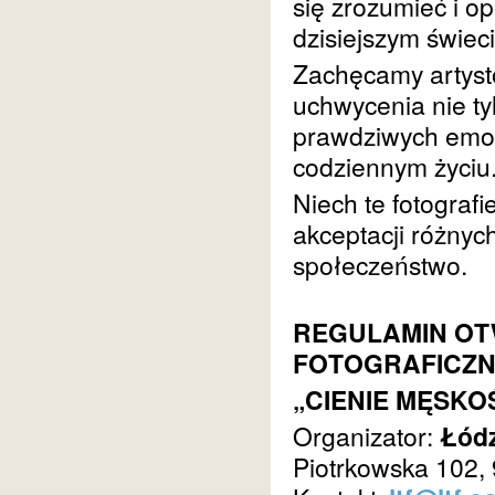
się zrozumieć i o
dzisiejszym świeci
Zachęcamy artystó
uchwycenia nie tyl
prawdziwych emoc
codziennym życiu
Niech te fotograf
akceptacji różnych
społeczeństwo.
REGULAMIN O
FOTOGRAFICZ
„CIENIE MĘSKO
Organizator:
Łódz
Piotrkowska 102,