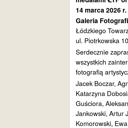
14 marca 2026 r.
Galeria Fotogra
Łódzkiego Towarz
ul. Piotrkowska 1
Serdecznie zapras
wszystkich zaint
fotografią artysty
Jacek Boczar, Ag
Katarzyna Dobosi
Guściora, Aleksan
Jankowski, Artur 
Komorowski, Ewa L