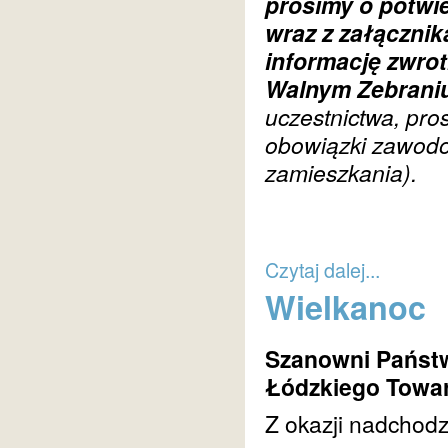
prosimy o potwi
wraz z załącznik
informację zwro
Walnym Zebraniu
uczestnictwa, pro
obowiązki zawodo
zamieszkania).
Czytaj dalej...
Wielkanoc
Szanowni Państw
Łódzkiego Towar
Z okazji nadchod