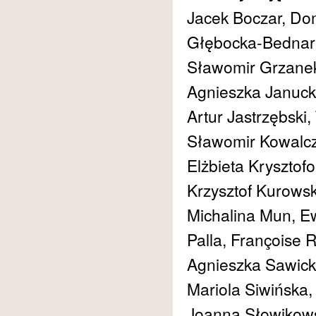
Jacek Boczar, Dom
Głębocka-Bednar
Sławomir Grzanek
Agnieszka Januck
Artur Jastrzębsk
Sławomir Kowalcz
Elżbieta Krysztofo
Krzysztof Kurowsk
Michalina Mun, E
Palla, Françoise 
Agnieszka Sawick
Mariola Siwińska,
Joanna Słowikows