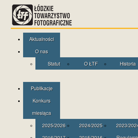
Aktualności
O nas
Statut
O ŁTF
Historia
Publikacje
Konkurs
miesiąca
2025/2026
2024/2025
2023/202
2016/2017
2015/2016
Regulami