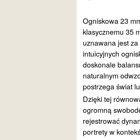
Ogniskowa 23 mm
klasycznemu 35 mm
uznawana jest za 
intuicyjnych ognis
doskonale balans
naturalnym odwzor
postrzega świat l
Dzięki tej równo
ogromną swobodę 
rejestrować dynam
portrety w kontekś