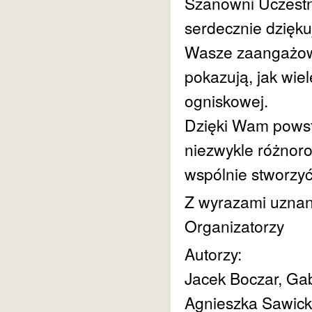
Szanowni Uczestn
serdecznie dzięk
Wasze zaangażowa
pokazują, jak wiel
ogniskowej.
Dzięki Wam powsta
niezwykle różnoro
wspólnie stworzyć
Z wyrazami uznani
Organizatorzy
Autorzy:
Jacek Boczar, Gab
Agnieszka Sawicka