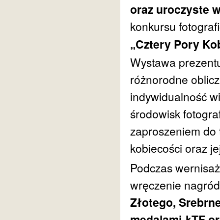
oraz uroczyste 
konkursu fotograf
„Cztery Pory Ko
Wystawa prezentuj
różnorodne oblicza
indywidualność wi
środowisk fotograf
zaproszeniem do t
kobiecości oraz je
Podczas wernisaż
wręczenie nagród
Złotego, Srebrn
medalami ŁTF or