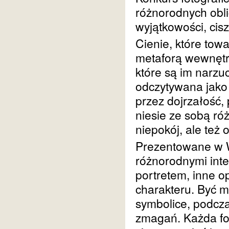
różnorodnych oblic
wyjątkowości, ciszy
Cienie, które tow
metaforą wewnętr
które są im narz
odczytywana jako
przez dojrzałość, 
niesie ze sobą r
niepokój, ale też 
Prezentowane w 
różnorodnymi int
portretem, inne o
charakteru. Być m
symbolice, podcz
zmagań. Każda fot