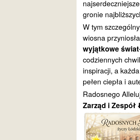
najserdeczniejsze
gronie najbliższyc
W tym szczególny
wiosna przyniosła
wyjątkowe świat
codziennych chwi
inspiracji, a każd
pełen ciepła i au
Radosnego Allelu
Zarząd i Zespół