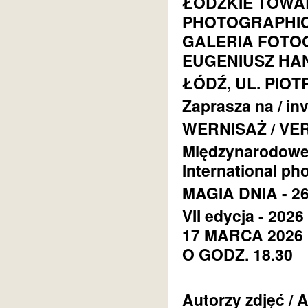
ŁÓDZKIE TOWA
PHOTOGRAPHIC
GALERIA FOTOG
EUGENIUSZ HA
ŁÓDŹ, UL. PIO
Zaprasza na / inv
WERNISAŻ / VE
Międzynarodoweg
International ph
MAGIA DNIA - 26
VII edycja - 2026
17 MARCA 2026 
O GODZ. 18.30
Autorzy zdjęć / 