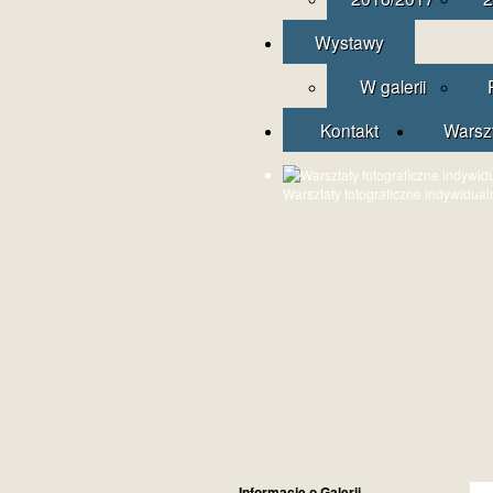
Wystawy
W galerii
Kontakt
Warsz
Warsztaty fotograficzne indywidual
Informacje o Galerii