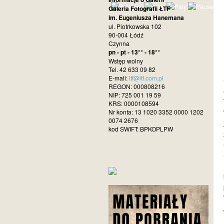
Galeria Fotografii ŁTF
im. Eugeniusza Hanemana
ul. Piotrkowska 102
90-004 Łódź
Czynna
pn - pt - 13°° - 18°°
Wstęp wolny
Tel. 42 633 09 82
E-mail:
ltf@ltf.com.pl
REGON: 000808216
NIP: 725 001 19 59
KRS: 0000108594
Nr konta: 13 1020 3352 0000 1202
0074 2676
kod SWIFT: BPKOPLPW