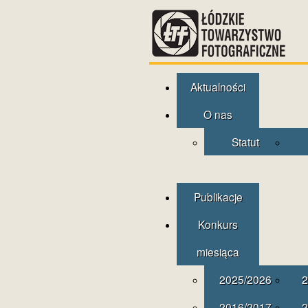
Aktualności
O nas
Statut
Publikacje
Konkurs
miesiąca
2025/2026
2
2016/2017
2