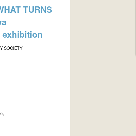
 WHAT TURNS
wa
exhibition
Y SOCIETY
o,