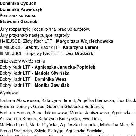
Dominika Cybuch
Dominika Pawełczyk
Komisarz konkursu
Sławomir Grzanek
Jury rozpatrzyło i oceniło 112 prac 38 autorów.
Jury przyznało następujące nagrody:
I MIEJSCE- Złoty Kadr ŁTF -
Małgorzata Wojciechowska
II MIEJSCE- Srebrny Kadr ŁTF -
Katarzyna Berent
III MIEJSCE- Brązowy Kadr ŁTF -
Ewa Brodziak
oraz cztery wyróżnienia
Dobry Kadr ŁTF -
Agnieszka Janucka-Popiołek
Dobry Kadr ŁTF -
Mariola Siwińska
Dobry Kadr ŁTF -
Dominika Wenz
Dobry Kadr ŁTF -
Monika Zawiślak
Wystawa:
Barbara Ałaszewska, Katarzyna Berent, Angelika Biernacka, Ewa Brod
Bożena Dończyk-Gajos, Gabriela Głębocka-Bednarek,
Barbara Harsch, Anna Jakubowska, Monika Janiszewska, Agnieszka Ja
Aleksandra Krasoń, Katarzyna Kuczyńska, Ewa Lidia,
Matylda Lipert, Marta Lityńska, Agnieszka Łęgocka, Michalina Mun, An
Beata Piechocka, Sylwia Pietryga, Agnieszka Sawicka,