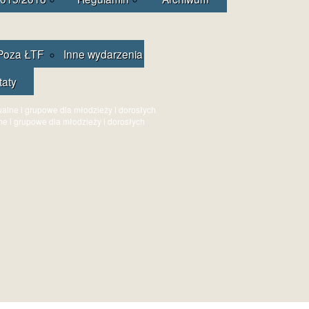
Poza ŁTF
Inne wydarzenia
taty
ne i grupowe dla młodzieży i dorosłych