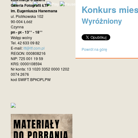
Galeria Fotografii ŁTF
Konkurs miesi
im. Eugeniusza Hanemana
ul. Piotrkowska 102
Wyróżniony
90-004 Łódź
Czynna
pn - pt - 13°° - 18°°
Wstęp wolny
Tel. 42 633 09 82
E-mail:
ltf@ltf.com.pl
Powrót na górę
REGON: 000808216
NIP: 725 001 19 59
KRS: 0000108594
Nr konta: 13 1020 3352 0000 1202
0074 2676
kod SWIFT: BPKOPLPW