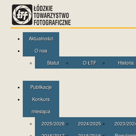
Aktualności
O nas
Statut
O ŁTF
Historia
Publikacje
Konkurs
miesiąca
2025/2026
2024/2025
2023/202
2016/2017
2015/2016
Regulami