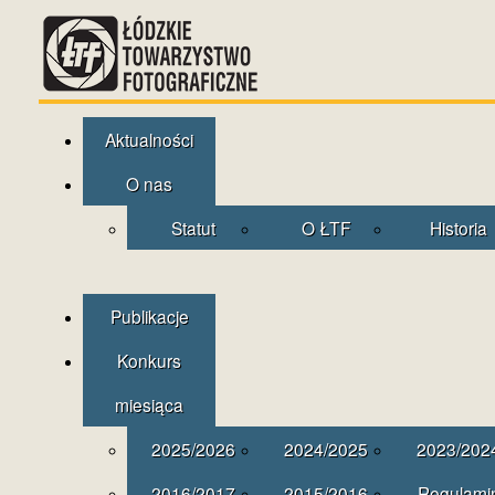
Aktualności
O nas
Statut
O ŁTF
Historia
Publikacje
Konkurs
miesiąca
2025/2026
2024/2025
2023/202
2016/2017
2015/2016
Regulami