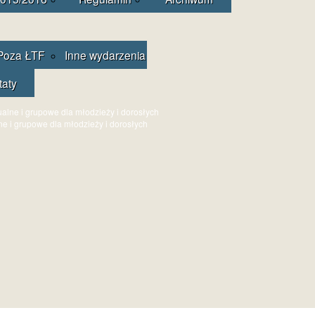
Poza ŁTF
Inne wydarzenia
taty
ne i grupowe dla młodzieży i dorosłych