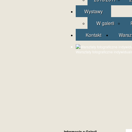
Wystawy
W galerii
Kontakt
Warsz
Warsztaty fotograficzne indywidual
Informacje o Galerii