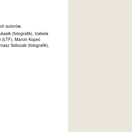
ych autorów.
kasik (fotografik), Izabela
i (ŁTF), Marcin Kopeć
omasz Sobczak (fotografik),