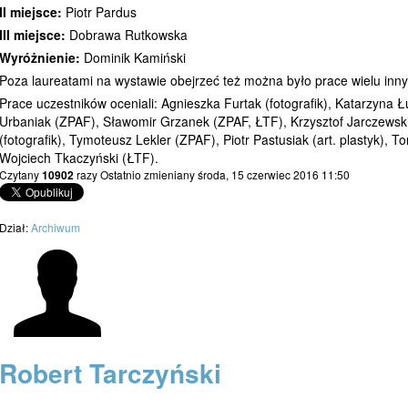
II miejsce:
Piotr Pardus
III miejsce:
Dobrawa Rutkowska
Wyróżnienie:
Dominik Kamiński
Poza laureatami na wystawie obejrzeć też można było prace wielu inn
Prace uczestników oceniali: Agnieszka Furtak (fotografik), Katarzyna Łu
Urbaniak (ZPAF), Sławomir Grzanek (ZPAF, ŁTF), Krzysztof Jarczewsk
(fotografik), Tymoteusz Lekler (ZPAF), Piotr Pastusiak (art. plastyk), T
Wojciech Tkaczyński (ŁTF).
Czytany
10902
razy
Ostatnio zmieniany środa, 15 czerwiec 2016 11:50
Dział:
Archiwum
Robert Tarczyński