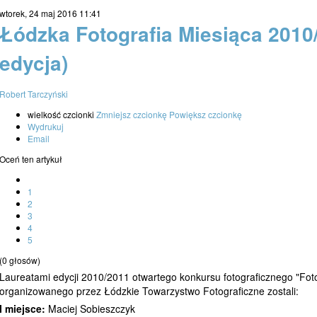
wtorek, 24 maj 2016 11:41
Łódzka Fotografia Miesiąca 2010/
edycja)
Robert Tarczyński
wielkość czcionki
Zmniejsz czcionkę
Powiększ czcionkę
Wydrukuj
Email
Oceń ten artykuł
1
2
3
4
5
(0 głosów)
Laureatami edycji 2010/2011 otwartego konkursu fotograficznego "Foto
organizowanego przez Łódzkie Towarzystwo Fotograficzne zostali:
I miejsce:
Maciej Sobieszczyk