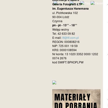
Galeria Fotografii ŁTF
im. Eugeniusza Hanemana
ul. Piotrkowska 102
90-004 Łódź
Czynna
pn - pt - 13°° - 18°°
Wstęp wolny
Tel. 42 633 09 82
E-mail:
ltf@ltf.com.pl
REGON: 000808216
NIP: 725 001 19 59
KRS: 0000108594
Nr konta: 13 1020 3352 0000 1202
0074 2676
kod SWIFT: BPKOPLPW