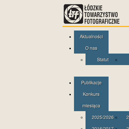
Aktualności
O nas
Statut
Publikacje
Konkurs
miesiąca
2025/2026
2
2016/2017
2