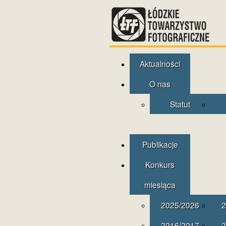
Aktualności
O nas
Statut
Publikacje
Konkurs
miesiąca
2025/2026
2
2016/2017
2