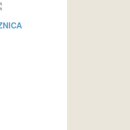
ń)
ń)
ZNICA