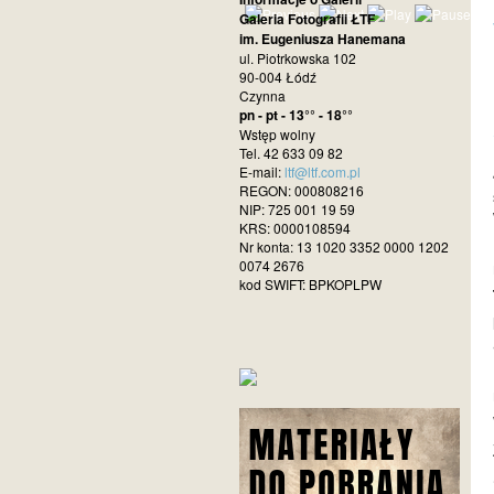
Galeria Fotografii ŁTF
im. Eugeniusza Hanemana
ul. Piotrkowska 102
90-004 Łódź
Czynna
pn - pt - 13°° - 18°°
Wstęp wolny
Tel. 42 633 09 82
E-mail:
ltf@ltf.com.pl
REGON: 000808216
NIP: 725 001 19 59
KRS: 0000108594
Nr konta: 13 1020 3352 0000 1202
0074 2676
kod SWIFT: BPKOPLPW