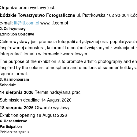
Organizatorem wystawy jest:
Łódzkie Towarzystwo Fotograficzne
ul. Piotrkowska 102 90-004 Łód
e-mail:
ltf@ltf.com.pl
www.ltf.com.pl
2. Cel wystawy
Exhibition Objective
Celem wystawy jest promocja fotografii artystycznej oraz popularyzacja
inspirowanej atmosferą, kolorami i emocjami związanymi z wakacjami.
interpretacji tematu w formacie kwadratowym.
The purpose of the exhibition is to promote artistic photography and en
inspired by the colours, atmosphere and emotions of summer holidays.
square format.
3. Harmonogram
Schedule
14 sierpnia 2026
Termin nadsyłania prac
Submission deadline 14 August 2026
18 sierpnia 2026
Otwarcie wystawy
Exhibition opening 18 August 2026
4. Uczestnictwo
Participation
Pobierz załącznik: