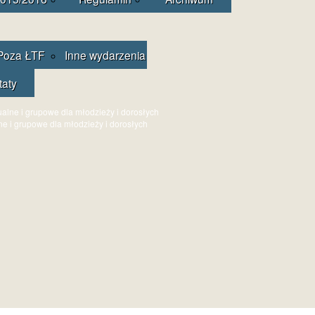
Poza ŁTF
Inne wydarzenia
taty
ne i grupowe dla młodzieży i dorosłych