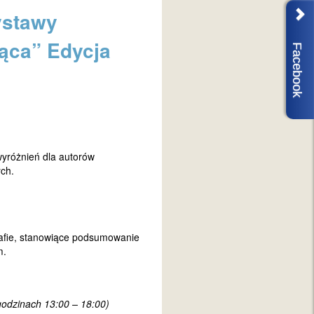
ystawy
ąca” Edycja
Facebook
wyróżnień dla autorów
ch.
afie, stanowiące podsumowanie
m.
odzinach 13:00 – 18:00)