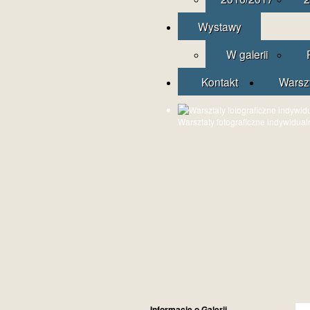
Wystawy
W galerii
Kontakt
Warsz
Warsztaty fotograficzne indywidual
Informacje o Galerii