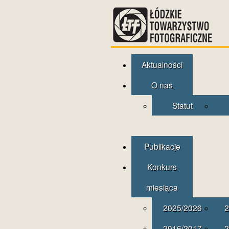
Aktualności
O nas
Statut
Publikacje
Konkurs
miesiąca
2025/2026
2
2016/2017
2