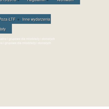
Poza ŁTF
Inne wydarzenia
taty
ne i grupowe dla młodzieży i dorosłych