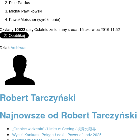
Piotr Pardus
Michał Pawlikowski
Paweł Meissner (wyróżnienie)
Czytany
10622
razy
Ostatnio zmieniany środa, 15 czerwiec 2016 11:52
Dział:
Archiwum
Robert Tarczyński
Najnowsze od Robert Tarczyński
„Granice widzenia” / Limits of Seeing / 視覚の限界
Wyniki Konkursu Potęga Łodzi - Power of Lodz 2025
Konkurs miesiąca - wyniki: Wrzesień 2024 r.