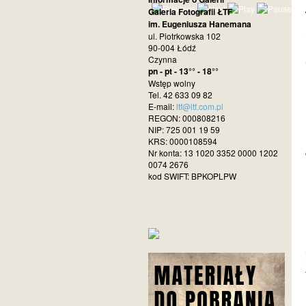
Galeria Fotografii ŁTF
im. Eugeniusza Hanemana
ul. Piotrkowska 102
90-004 Łódź
Czynna
pn - pt - 13°° - 18°°
Wstęp wolny
Tel. 42 633 09 82
E-mail:
ltf@ltf.com.pl
REGON: 000808216
NIP: 725 001 19 59
KRS: 0000108594
Nr konta: 13 1020 3352 0000 1202
0074 2676
kod SWIFT: BPKOPLPW