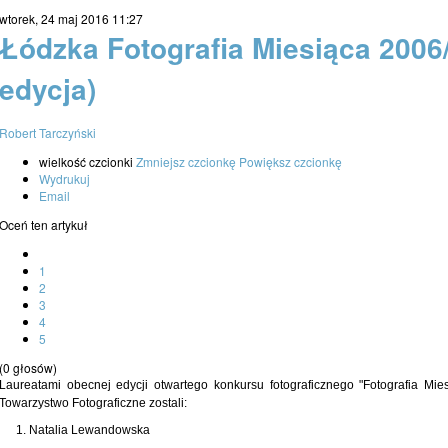
wtorek, 24 maj 2016 11:27
Łódzka Fotografia Miesiąca 2006/
edycja)
Robert Tarczyński
wielkość czcionki
Zmniejsz czcionkę
Powiększ czcionkę
Wydrukuj
Email
Oceń ten artykuł
1
2
3
4
5
(0 głosów)
Laureatami obecnej edycji otwartego konkursu fotograficznego "Fotografia Mi
Towarzystwo Fotograficzne zostali:
Natalia Lewandowska