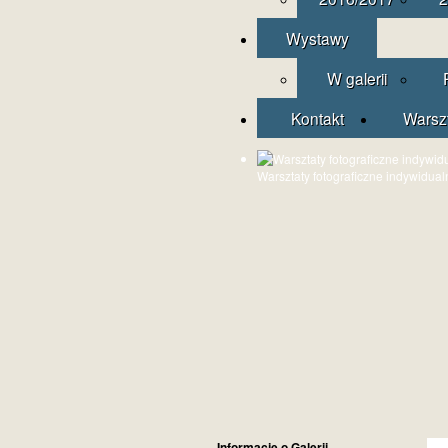
Wystawy
W galerii
Kontakt
Warsz
Warsztaty fotograficzne indywidual
Informacje o Galerii