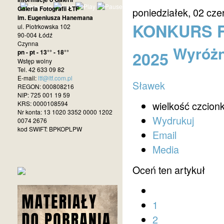
Galeria Fotografii ŁTF
poniedziałek, 02 cze
im. Eugeniusza Hanemana
KONKURS F
ul. Piotrkowska 102
90-004 Łódź
Czynna
Wyróżn
2025
pn - pt - 13°° - 18°°
Wstęp wolny
Tel. 42 633 09 82
E-mail:
ltf@ltf.com.pl
Sławek
REGON: 000808216
NIP: 725 001 19 59
wielkość czcionk
KRS: 0000108594
Nr konta: 13 1020 3352 0000 1202
Wydrukuj
0074 2676
kod SWIFT: BPKOPLPW
Email
Media
Oceń ten artykuł
1
2