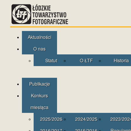
Aktualności
O nas
Statut
O ŁTF
Historia
Publikacje
Konkurs
miesiąca
2025/2026
2024/2025
2023/202
2016/2017
2015/2016
Regulami