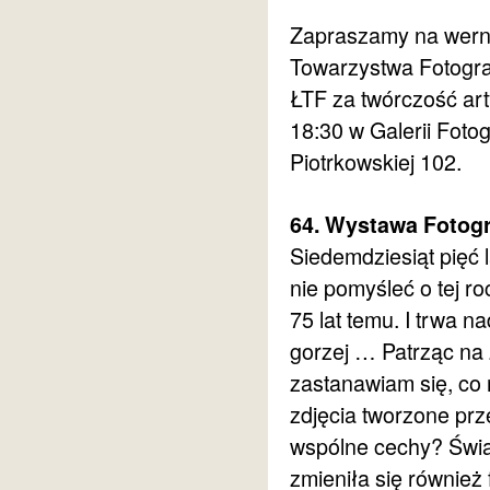
Zapraszamy na werni
Towarzystwa Fotogra
ŁTF za twórczość art
18:30 w Galerii Foto
Piotrkowskiej 102.
64. Wystawa Fotogr
Siedemdziesiąt pięć 
nie pomyśleć o tej r
75 lat temu. I trwa n
gorzej … Patrząc na
zastanawiam się, co 
zdjęcia tworzone prz
wspólne cechy? Świat
zmieniła się również 