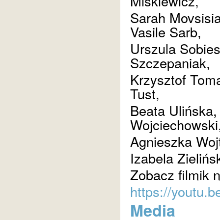
Miśkiewicz,
Sarah Movsisia
Vasile Sarb,
Urszula Sobie
Szczepaniak,
Krzysztof Tom
Tust,
Beata Ulińska,
Wojciechowski
Agnieszka Wojt
Izabela Zielińs
Zobacz filmik 
https://youtu
Media