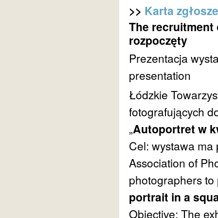
>>
Karta zgłosze
The recruitment 
rozpoczęty
Prezentacja wysta
presentation
Łódzkie Towarzys
fotografujących d
„
Autoportret w 
Cel: wystawa ma po
Association of Pho
photographers to p
portrait in a squ
Objective: The exh