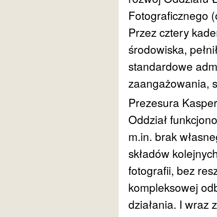
Fotograficznego (d
Przez cztery kad
środowiska, pełni
standardowe admin
zaangażowania, s
Prezesura Kaspera
Oddział funkcjono
m.in. brak własneg
składów kolejnych
fotografii, bez re
kompleksowej odb
działania. I wraz