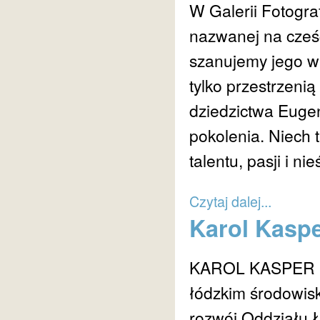
W Galerii Fotogra
nazwanej na cześć
szanujemy jego wkł
tylko przestrzeni
dziedzictwa Eugen
pokolenia. Niech 
talentu, pasji i ni
Czytaj dalej...
Karol Kaspe
KAROL KASPER (1
łódzkim środowis
rozwój Oddziału 