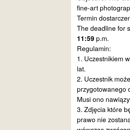
fine-art photograp
Termin dostarczen
The deadline for s
11:59
p.m.
Regulamin:
1. Uczestnikiem 
lat.
2. Uczestnik może
przygotowanego d
Musi ono nawiązy
3. Zdjęcia które b
prawo nie zostan
wówczas zwrócon