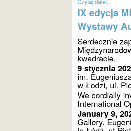
Czytaj dalej...
IX edycja M
Wystawy Au
Serdecznie za
Międzynarodow
kwadracie.
9 stycznia 202
im. Eugeniusz
w Łodzi, ul. Pi
We cordially inv
International O
January 9, 202
Gallery. Euge
in Łódź, at Pio