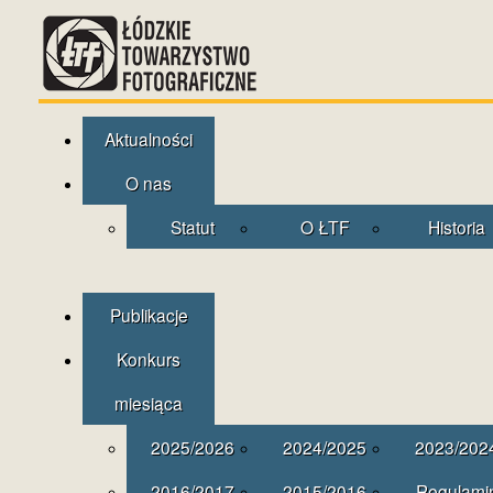
Aktualności
O nas
Statut
O ŁTF
Historia
Publikacje
Konkurs
miesiąca
2025/2026
2024/2025
2023/202
2016/2017
2015/2016
Regulami