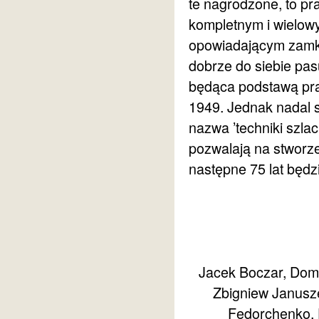
te nagrodzone, to pr
kompletnym i wielo
opowiadającym zamkn
dobrze do siebie pas
będąca podstawą prac
1949. Jednak nadal s
nazwa ’techniki szla
pozwalają na stworz
następne 75 lat będ
Jacek Boczar, Domi
Zbigniew Janusze
Fedorchenko, 