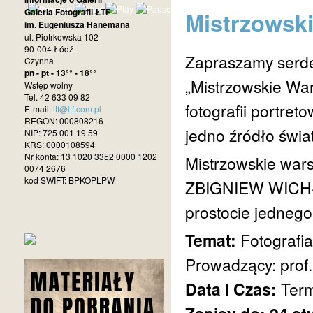
Galeria Fotografii ŁTF
Mistrzowski
im. Eugeniusza Hanemana
ul. Piotrkowska 102
90-004 Łódź
Zapraszamy serde
Czynna
pn - pt - 13°° - 18°°
„Mistrzowskie War
Wstęp wolny
Tel. 42 633 09 82
fotografii portret
E-mail:
ltf@ltf.com.pl
REGON: 000808216
jedno źródło świat
NIP: 725 001 19 59
KRS: 0000108594
Nr konta: 13 1020 3352 0000 1202
Mistrzowskie wars
0074 2676
kod SWIFT: BPKOPLPW
ZBIGNIEW WICHŁAC
prostocie jednego
Temat:
Fotografi
Prowadzący: prof
Data i Czas:
Term