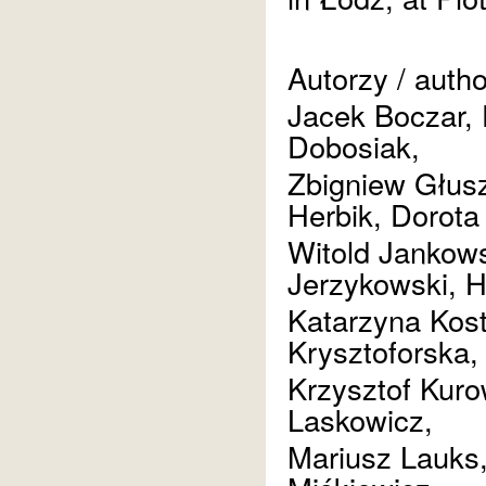
Autorzy / auth
Jacek Boczar,
Dobosiak,
Zbigniew Głus
Herbik, Dorota
Witold Jankows
Jerzykowski, 
Katarzyna Kost
Krysztoforska,
Krzysztof Kuro
Laskowicz,
Mariusz Lauks,