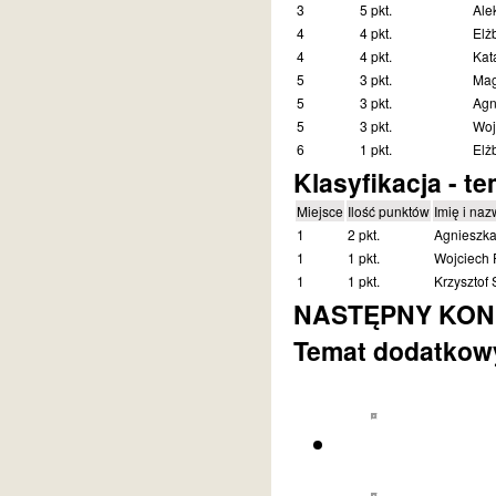
3
5 pkt.
Ale
4
4 pkt.
Elż
4
4 pkt.
Kat
5
3 pkt.
Mag
5
3 pkt.
Agn
5
3 pkt.
Woj
6
1 pkt.
Elż
Klasyfikacja - t
Miejsce
Ilość punktów
Imię i naz
1
2 pkt.
Agnieszk
1
1 pkt.
Wojciech 
1
1 pkt.
Krzysztof 
NASTĘPNY KONKU
Temat dodatkowy