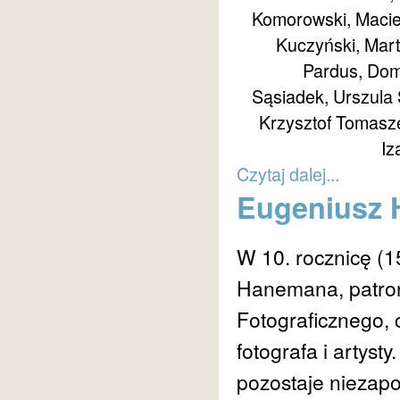
Komorowski, Maciej
Kuczyński, Mart
Pardus, Dom
Sąsiadek, Urszula
Krzysztof Tomasze
Iz
Czytaj dalej...
Eugeniusz H
W 10. rocznicę (1
Hanemana, patron
Fotograficznego,
fotografa i artysty
pozostaje niezap