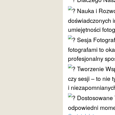
Nauka i Rozwó
doświadczonych in
umiejętności fotog
Sesja Fotograf
fotografami to ok
profesjonalny spo
Tworzenie Wsp
czy sesji – to nie
i niezapomnianyc
Dostosowane T
odpowiedni momen