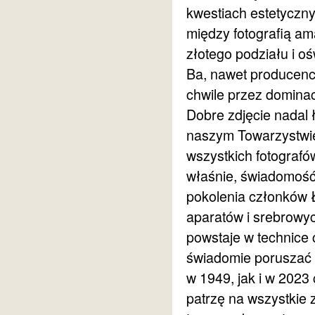
kwestiach estetycznyc
między fotografią ama
złotego podziału i o
Ba, nawet producenci
chwile przez dominacj
Dobre zdjęcie nadal ł
naszym Towarzystwie j
wszystkich fotograf
właśnie, świadomość
pokolenia członków 
aparatów i srebrowyc
powstaje w technice 
świadomie poruszać s
w 1949, jak i w 2023
patrzę na wszystkie 