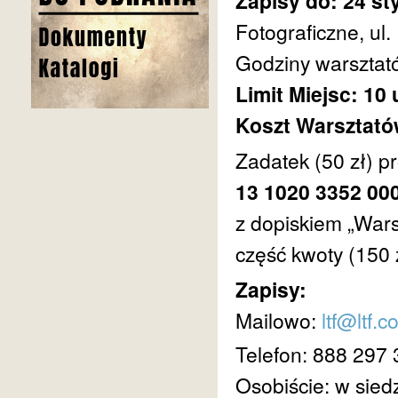
Zapisy do: 24 st
Fotograficzne, ul
Godziny warsztató
Limit Miejsc: 10
Koszt Warsztat
Zadatek (50 zł) p
13 1020 3352 00
z dopiskiem „Wars
część kwoty (150 
Zapisy:
Mailowo:
ltf@ltf.c
Telefon: 888 297
Osobiście: w sied