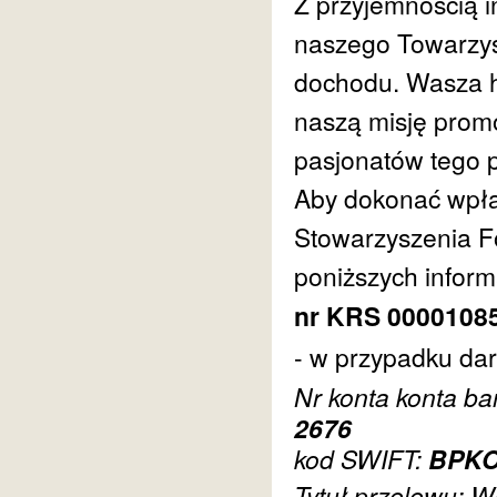
Z przyjemnością 
naszego Towarzys
dochodu. Wasza h
naszą misję promoc
pasjonatów tego 
Aby dokonać wpła
Stowarzyszenia Fo
poniższych informa
nr KRS 0000108
- w przypadku dar
Nr konta konta b
2676
kod SWIFT:
BPK
Tytuł przelewu: W