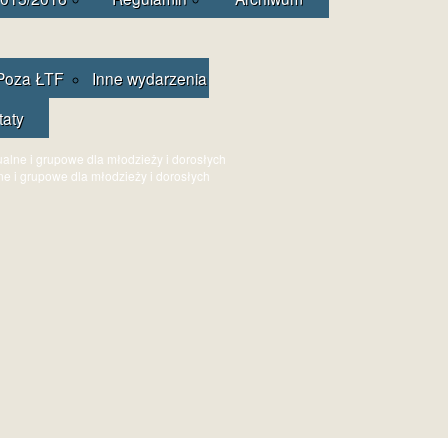
Poza ŁTF
Inne wydarzenia
taty
ne i grupowe dla młodzieży i dorosłych