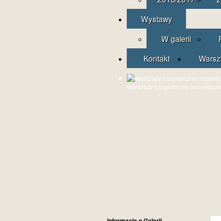
Wystawy
W galerii
Kontakt
Warsz
Warsztaty fotograficzne indywidual
Informacje o Galerii