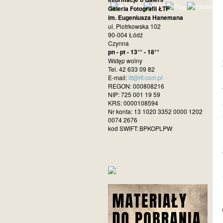
Galeria Fotografii ŁTF
im. Eugeniusza Hanemana
ul. Piotrkowska 102
90-004 Łódź
Czynna
pn - pt - 13°° - 18°°
Wstęp wolny
Tel. 42 633 09 82
E-mail:
ltf@ltf.com.pl
REGON: 000808216
NIP: 725 001 19 59
KRS: 0000108594
Nr konta: 13 1020 3352 0000 1202
0074 2676
kod SWIFT: BPKOPLPW