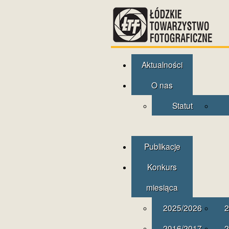
Aktualności
O nas
Statut
Publikacje
Konkurs
miesiąca
2025/2026
2
2016/2017
2