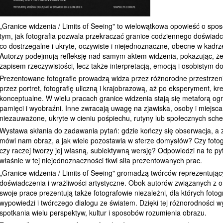
„Granice widzenia / Limits of Seeing" to wielowątkowa opowieść o spos
tym, jak fotografia pozwala przekraczać granice codziennego doświad
co dostrzegalne i ukryte, oczywiste i niejednoznaczne, obecne w kadr
Autorzy podejmują refleksję nad samym aktem widzenia, pokazując, że 
zapisem rzeczywistości, lecz także interpretacją, emocją i osobistym 
Prezentowane fotografie prowadzą widza przez różnorodne przestrzeni
przez portret, fotografię uliczną i krajobrazową, aż po eksperyment, kr
konceptualne. W wielu pracach granice widzenia stają się metaforą ogra
pamięci i wyobraźni. Inne zwracają uwagę na zjawiska, osoby i miejsca
niezauważone, ukryte w cieniu pośpiechu, rutyny lub społecznych sch
Wystawa skłania do zadawania pytań: gdzie kończy się obserwacja, a z
mówi nam obraz, a jak wiele pozostawia w sferze domysłów? Czy fotog
czy raczej tworzy jej własną, subiektywną wersję? Odpowiedzi na te py
właśnie w tej niejednoznaczności tkwi siła prezentowanych prac.
„Granice widzenia / Limits of Seeing" gromadzą twórców reprezentują
doświadczenia i wrażliwości artystyczne. Obok autorów związanych z o
swoje prace prezentują także fotografowie niezależni, dla których fotogr
wypowiedzi i twórczego dialogu ze światem. Dzięki tej różnorodności w
spotkania wielu perspektyw, kultur i sposobów rozumienia obrazu.