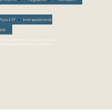
Poza ŁTF
Inne wydarzenia
taty
ne i grupowe dla młodzieży i dorosłych