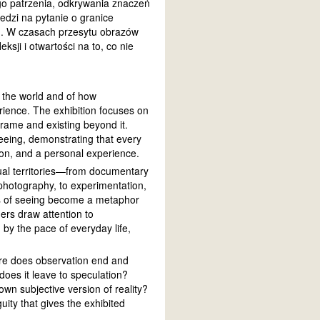
ego patrzenia, odkrywania znaczeń
dzi na pytanie o granice
m. W czasach przesytu obrazów
ji i otwartości na to, co nie
e the world and of how
ience. The exhibition focuses on
frame and existing beyond it.
 seeing, demonstrating that every
tion, and a personal experience.
ual territories—from documentary
photography, to experimentation,
mits of seeing become a metaphor
ers draw attention to
by the pace of everyday life,
re does observation end and
oes it leave to speculation?
own subjective version of reality?
uity that gives the exhibited