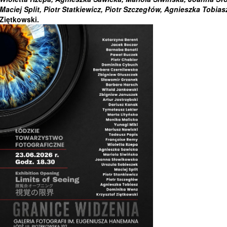
Maciej Split, Piotr Statkiewicz, Piotr Szczegłów, Agnieszka Tobias
Ziętkowski.