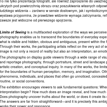
To nie tylko prezentacja fotografii, ale również zaproszenie do uważn
ukrytych pod powierzchnią obrazu oraz poszukiwania własnych odpowie
ludzkiego widzenia – zarówno w sensie dosłownym, jak i symboliczny
wystawa przypomina, że prawdziwe widzenie wymaga zatrzymania, refleks
zawsze jest widoczne od pierwszego spojrzenia.
Limits of Seeing
is a multifaceted exploration of the ways we perceiv
photography enables us to transcend the boundaries of everyday exper
what is visible and hidden, obvious and ambiguous, present within the 
Through their works, the participating artists reflect on the very act of
image is not only a record of reality but also an interpretation, an emo
The photographs on display guide viewers through a wide range of vis
and reportage photography, through portraiture, street and landscape 
artistic creation, and conceptual inquiry. In many of the works, the li
for the boundaries of human perception, memory, and imagination. Oth
phenomena, individuals, and places that often go unnoticed, concealed 
routine, or social conventions.
The exhibition encourages viewers to ask fundamental questions: Whe
interpretation begin? How much does an image reveal, and how much d
Does photography uncover truths about the world, or does it create its 
The answers are far from straightforward—and it is precisely this ambig
works their power and resonance.