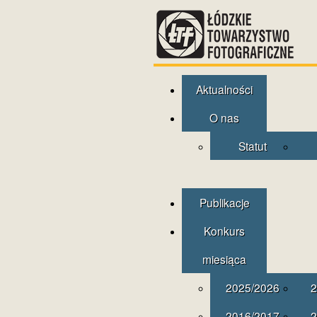
Aktualności
O nas
Statut
Publikacje
Konkurs
miesiąca
2025/2026
2
2016/2017
2