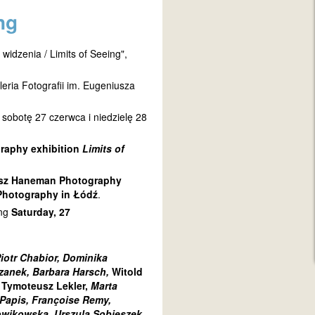
ng
idzenia / Limits of Seeing",
eria Fotografii im. Eugeniusza
sobotę 27 czerwca i niedzielę 28
graphy exhibition
Limits of
sz Haneman Photography
f Photography in Łódź
.
ing
Saturday, 27
iotr Chabior, Dominika
zanek, Barbara Harsch,
Witold
, Tymoteusz Lekler,
Marta
 Papis, Françoise Remy,
owikowska, Urszula Sobieszek,