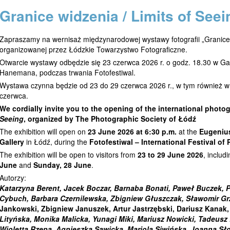
Granice widzenia / Limits of Seei
Zapraszamy na wernisaż międzynarodowej wystawy fotografii „Granice w
organizowanej przez Łódzkie Towarzystwo Fotograficzne.
Otwarcie wystawy odbędzie się 23 czerwca 2026 r. o godz. 18.30 w Gal
Hanemana, podczas trwania Fotofestiwal.
Wystawa czynna będzie od 23 do 29 czerwca 2026 r., w tym również w 
czerwca.
We cordially invite you to the opening of the international photo
Seeing
, organized by The Photographic Society of Łódź
The exhibition will open on
23 June 2026 at 6:30 p.m.
at the
Eugeniu
Gallery
in Łódź, during the
Fotofestiwal – International Festival o
The exhibition will be open to visitors from
23 to 29 June 2026
, includ
June
and
Sunday, 28 June
.
Autorzy:
Katarzyna Berent, Jacek Boczar, Barnaba Bonati, Paweł Buczek, P
Cybuch, Barbara Czernilewska, Zbigniew Głuszczak, Sławomir Gr
Jankowski, Zbigniew Januszek, Artur Jastrzębski, Dariusz Kanak
Lityńska, Monika Malicka, Yunagi Miki, Mariusz Nowicki, Tadeusz
Wioletta Rzepa, Agnieszka Sawicka, Mariola Siwińska, Joanna Sł