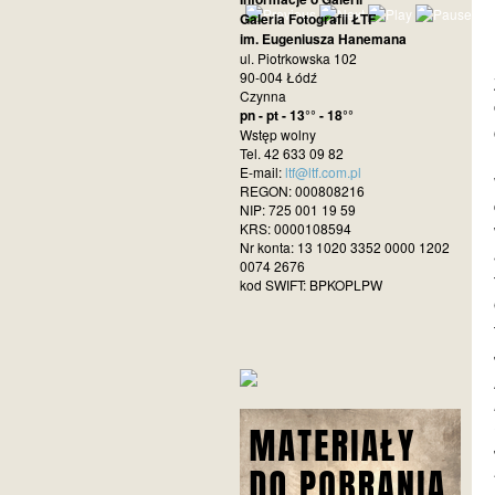
Galeria Fotografii ŁTF
im. Eugeniusza Hanemana
ul. Piotrkowska 102
90-004 Łódź
Czynna
pn - pt - 13°° - 18°°
Wstęp wolny
Tel. 42 633 09 82
E-mail:
ltf@ltf.com.pl
REGON: 000808216
NIP: 725 001 19 59
KRS: 0000108594
Nr konta: 13 1020 3352 0000 1202
0074 2676
kod SWIFT: BPKOPLPW