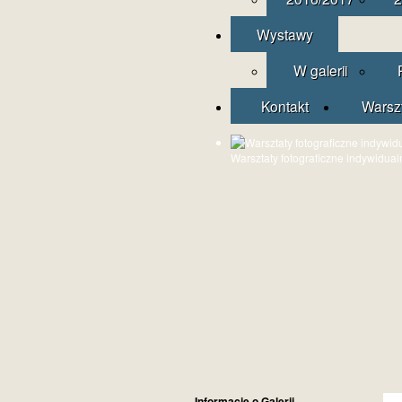
Wystawy
W galerii
Kontakt
Warsz
Warsztaty fotograficzne indywidual
Informacje o Galerii