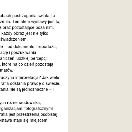
obach postrzegania świata i o
czenia. Tematem wystawy jest to,
ze oraz pozostające poza nim.
każdy obraz jest nie tylko
doświadczeniem.
e – od dokumentu i reportażu,
eację i poszukiwania
niczeń ludzkiej percepcji,
, które na co dzień pozostają
ematów.
aczyna interpretacja? Jak wiele
rafia odsłania prawdę o świecie,
tania nie są jednoznaczne – i
cych różne środowiska,
rganizacjami fotograficznymi
afia jest przestrzenią osobistej
ystawa staje się miejscem