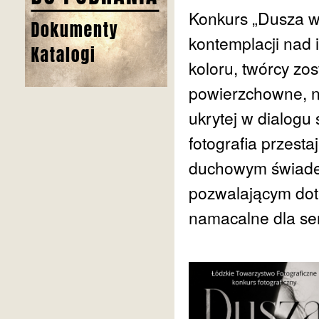
Konkurs „Dusza w c
kontemplacji nad 
koloru, twórcy zo
powierzchowne, n
ukrytej w dialogu ś
fotografia przesta
duchowym świadec
pozwalającym dotk
namacalne dla se