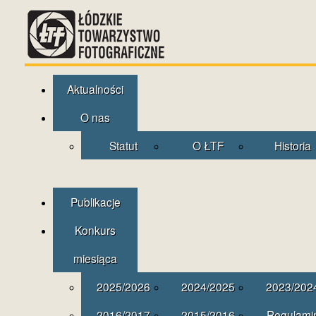
Aktualności
O nas
Statut
O ŁTF
Historia
Publikacje
Konkurs
miesiąca
2025/2026
2024/2025
2023/202
2016/2017
2015/2016
Regulami