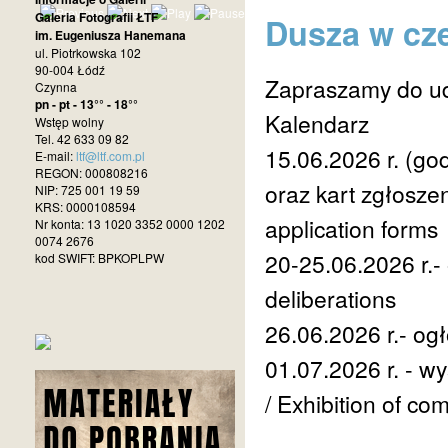
Galeria Fotografii ŁTF
Dusza w czer
im. Eugeniusza Hanemana
ul. Piotrkowska 102
90-004 Łódź
Zapraszamy do ud
Czynna
pn - pt - 13°° - 18°°
Kalendarz
Wstęp wolny
Tel. 42 633 09 82
15.06.2026 r. (go
E-mail:
ltf@ltf.com.pl
REGON: 000808216
oraz kart zgłoszen
NIP: 725 001 19 59
KRS: 0000108594
application forms
Nr konta: 13 1020 3352 0000 1202
0074 2676
20-25.06.2026 r.
kod SWIFT: BPKOPLPW
deliberations
26.06.2026 r.- og
01.07.2026 r. - 
/ Exhibition of co