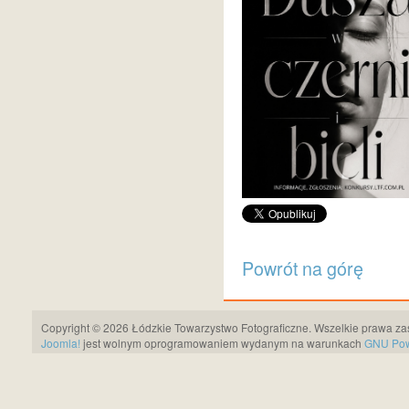
Powrót na górę
Copyright © 2026 Łódzkie Towarzystwo Fotograficzne. Wszelkie prawa za
Joomla!
jest wolnym oprogramowaniem wydanym na warunkach
GNU Pows