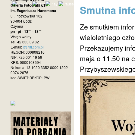
Galeria Fotografii ŁTF
Smutna info
im. Eugeniusza Hanemana
ul. Piotrkowska 102
90-004 Łódź
Ze smutkiem info
Czynna
pn - pt - 13°° - 18°°
wieloletniego czł
Wstęp wolny
Tel. 42 633 09 82
Przekazujemy info
E-mail:
ltf@ltf.com.pl
REGON: 000808216
maja o 11.50 na c
NIP: 725 001 19 59
KRS: 0000108594
Przybyszewskiego
Nr konta: 13 1020 3352 0000 1202
0074 2676
kod SWIFT: BPKOPLPW