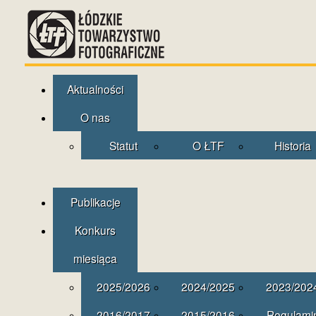
Aktualności
O nas
Statut
O ŁTF
Historia
Publikacje
Konkurs
miesiąca
2025/2026
2024/2025
2023/202
2016/2017
2015/2016
Regulami