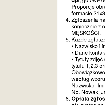
Proporcje obr
formacie 21x
Zgłoszenia na
koniecznie z 
MĘSKOŚCI.
Każde zgłosze
• Nazwisko i 
• Dane kontak
• Tytuły zdjęć
tytułu 1,2,3 
Obowiązkowo 
według wzoru
Nazwisko_Imię
Np. Nowak_J
Opłata zgłos
zł
), płatna na