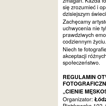
zmagań. Każda fot
się zrozumieć i o
dzisiejszym świeci
Zachęcamy artystó
uchwycenia nie tyl
prawdziwych emoc
codziennym życiu
Niech te fotograf
akceptacji różnych
społeczeństwo.
REGULAMIN O
FOTOGRAFICZ
„CIENIE MĘSKO
Organizator:
Łódz
Piotrkowska 102,