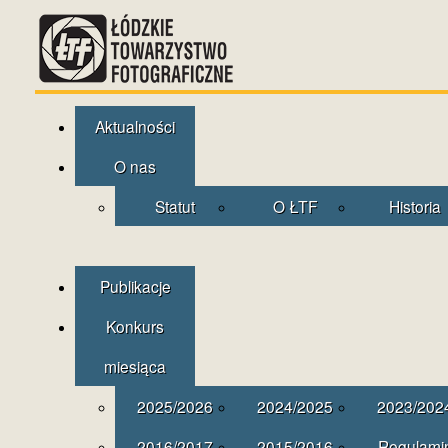
Aktualności
O nas
Statut
O ŁTF
Historia
Publikacje
Konkurs
miesiąca
2025/2026
2024/2025
2023/202
2016/2017
2015/2016
Regulami