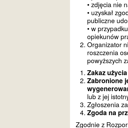
• zdjęcia nie 
• uzyskał zgo
publiczne udo
• w przypadku
opiekunów pr
Organizator n
roszczenia os
powyższych z
Zakaz użycia
Zabronione j
wygenerowany
lub z jej isto
Zgłoszenia za
Zgoda na pr
Zgodnie z Rozpor