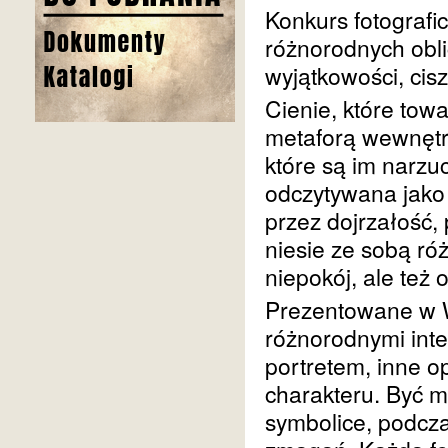
Konkurs fotografi
różnorodnych oblic
wyjątkowości, ciszy
Cienie, które tow
metaforą wewnętr
które są im narz
odczytywana jako
przez dojrzałość, 
niesie ze sobą r
niepokój, ale też 
Prezentowane w 
różnorodnymi int
portretem, inne o
charakteru. Być m
symbolice, podcz