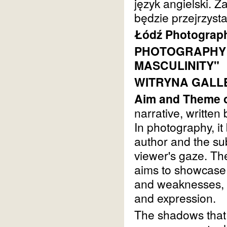
język angielski. Z
będzie przejrzyst
Łódź Photograph
PHOTOGRAPHY 
MASCULINITY"
WITRYNA GALL
Aim and Theme o
narrative, written
In photography, i
author and the sub
viewer's gaze. Th
aims to showcase t
and weaknesses, t
and expression.
The shadows that