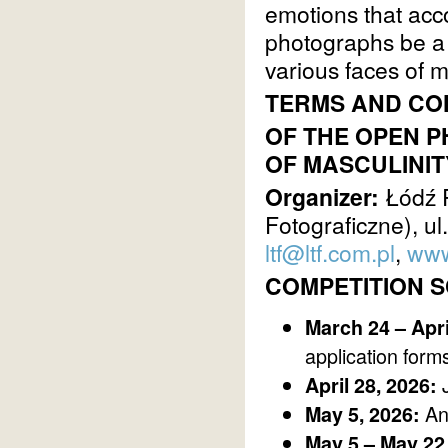
emotions that acc
photographs be a 
various faces of m
TERMS AND CO
OF THE OPEN 
OF MASCULINIT
Organizer:
Łódź P
Fotograficzne), u
ltf@ltf.com.pl
,
www
COMPETITION 
March 24 – Apri
application form
J
April 28, 2026:
An
May 5, 2026:
May 5 – May 22