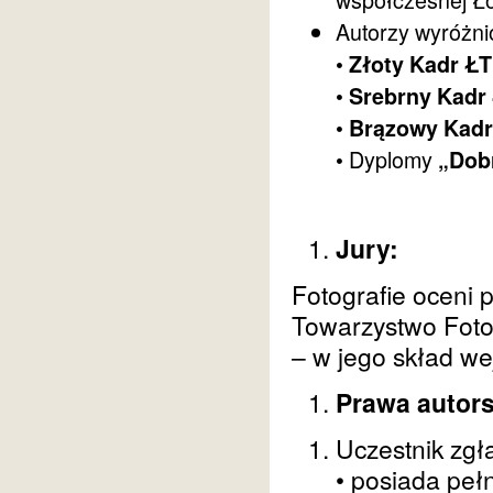
Autorzy wyróżni
•
Złoty Kadr ŁT
•
Srebrny Kadr
•
Brązowy Kadr
• Dyplomy
„Dob
Jury:
Fotografie oceni 
Towarzystwo Foto
– w jego skład w
Prawa autors
Uczestnik zgł
• posiada peł