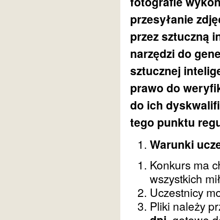
fotografie wykon
przesyłanie zdj
przez sztuczną i
narzędzi do gen
sztucznej intelig
prawo do weryfi
do ich dyskwalif
tego punktu reg
Warunki ucze
Konkurs ma ch
wszystkich mił
Uczestnicy m
Pliki należy 
dpi
, gotowe 