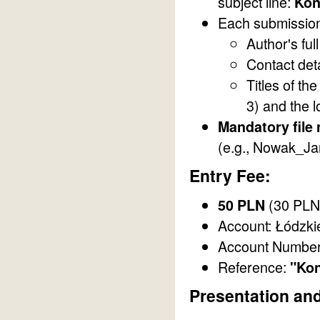
subject line:
Kon
Each submission
Author's ful
Contact det
Titles of the
3) and the 
Mandatory file
(e.g., Nowak_Jan
Entry Fee:
(30 PLN
50 PLN
Account: Łódzki
Account Numbe
Reference:
"Ko
Presentation an