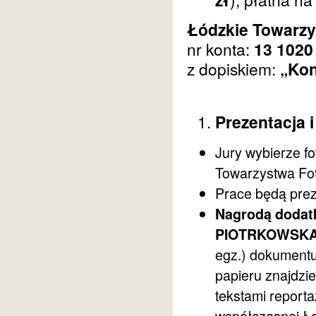
Łódzkie Towarzy
nr konta:
13 1020
z dopiskiem:
„Kon
Prezentacja 
Jury wybierze fo
Towarzystwa Fot
Prace będą pr
Nagrodą dodatk
PIOTRKOWSKA
egz.) dokumentu
papieru znajdzie
tekstami reporta
współczesnej Ło