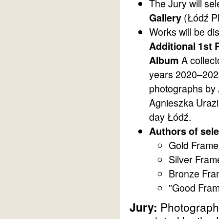
The Jury will se
(Łódź Ph
Gallery
Works will be di
Additional 1s
A collect
Album
years 2020–2025
photographs by 
Agnieszka Urazi
day Łódź.
Authors of sele
Gold Frame
Silver Fra
Bronze Fra
"Good Fram
Jury:
Photographs 