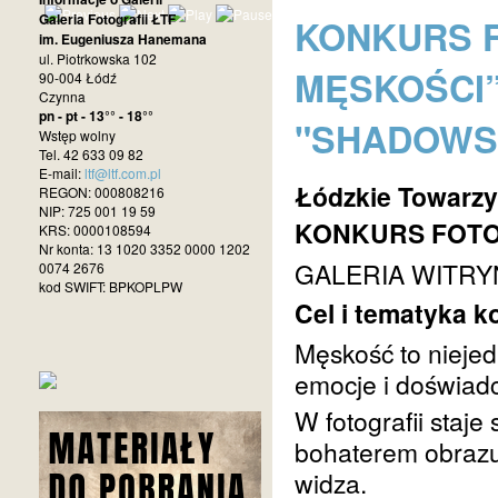
Galeria Fotografii ŁTF
KONKURS F
im. Eugeniusza Hanemana
ul. Piotrkowska 102
MĘSKOŚCI”
90-004 Łódź
Czynna
pn - pt - 13°° - 18°°
"SHADOWS 
Wstęp wolny
Tel. 42 633 09 82
E-mail:
ltf@ltf.com.pl
Łódzkie Towarzy
REGON: 000808216
NIP: 725 001 19 59
KONKURS FOTOG
KRS: 0000108594
Nr konta: 13 1020 3352 0000 1202
GALERIA WITRY
0074 2676
kod SWIFT: BPKOPLPW
Cel i tematyka k
Męskość to niejed
emocje i doświad
W fotografii staj
bohaterem obrazu
widza.