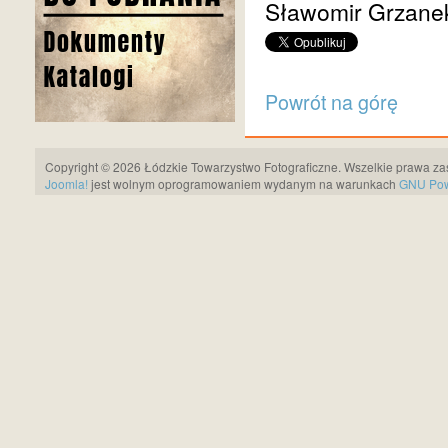
Sławomir Grzane
Powrót na górę
Copyright © 2026 Łódzkie Towarzystwo Fotograficzne. Wszelkie prawa za
Joomla!
jest wolnym oprogramowaniem wydanym na warunkach
GNU Pows