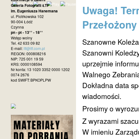
Galeria Fotografii ŁTF
Uwaga! Ter
im. Eugeniusza Hanemana
ul. Piotrkowska 102
Przełożony
90-004 Łódź
Czynna
pn - pt - 13°° - 18°°
Wstęp wolny
Szanowne Koleża
Tel. 42 633 09 82
E-mail:
ltf@ltf.com.pl
Szanowni Koledzy
REGON: 000808216
NIP: 725 001 19 59
uprzejmie informu
KRS: 0000108594
Nr konta: 13 1020 3352 0000 1202
Walnego Zebrania 
0074 2676
kod SWIFT: BPKOPLPW
Dokładna data sp
wiadomości.
Prosimy o wyrozum
Z wyrazami szacu
W imieniu Zarząd