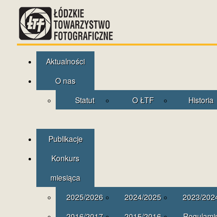
Aktualności
O nas
Statut
O ŁTF
Historia
Publikacje
Konkurs
miesiąca
2025/2026
2024/2025
2023/202
2016/2017
2015/2016
Regulami