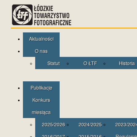
Aktualności
O nas
Statut
O ŁTF
Historia
Publikacje
Konkurs
miesiąca
2025/2026
2024/2025
2023/202
2016/2017
2015/2016
Regulami