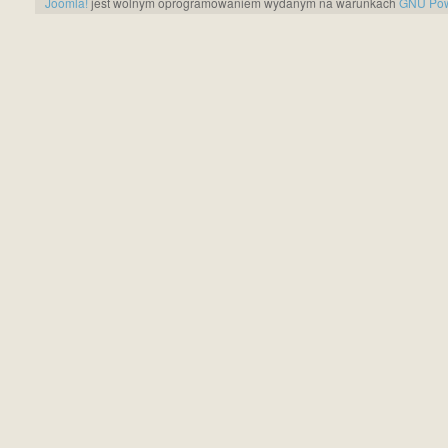
Joomla!
jest wolnym oprogramowaniem wydanym na warunkach
GNU Pows