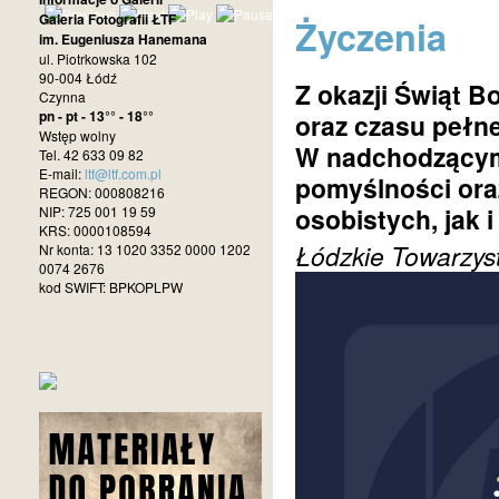
Galeria Fotografii ŁTF
Życzenia
im. Eugeniusza Hanemana
ul. Piotrkowska 102
90-004 Łódź
Z okazji Świąt 
Czynna
pn - pt - 13°° - 18°°
oraz czasu pełne
Wstęp wolny
W nadchodzącym
Tel. 42 633 09 82
E-mail:
ltf@ltf.com.pl
pomyślności oraz
REGON: 000808216
osobistych, jak 
NIP: 725 001 19 59
KRS: 0000108594
Łódzkie Towarzys
Nr konta: 13 1020 3352 0000 1202
0074 2676
kod SWIFT: BPKOPLPW