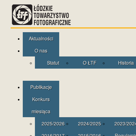
Aktualności
O nas
Statut
O ŁTF
Historia
Publikacje
Konkurs
miesiąca
2025/2026
2024/2025
2023/202
2016/2017
2015/2016
Regulami