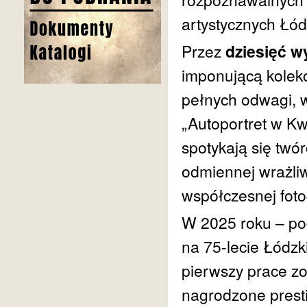
artystycznych Łó
Przez
dziesięć w
imponującą kolekc
pełnych odwagi, wr
„Autoportret w Kwa
spotykają się twó
odmiennej wrażli
współczesnej fotog
W 2025 roku – pod
na 75-lecie Łódzk
pierwszy prace zo
nagrodzone presti