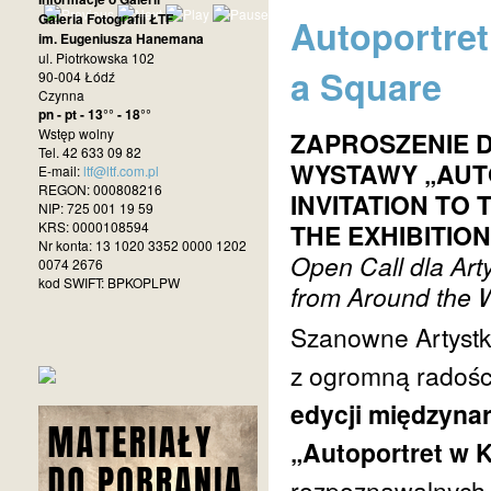
Galeria Fotografii ŁTF
Autoportret 
im. Eugeniusza Hanemana
ul. Piotrkowska 102
a Square
90-004 Łódź
Czynna
pn - pt - 13°° - 18°°
Wstęp wolny
ZAPROSZENIE 
Tel. 42 633 09 82
WYSTAWY „AUT
E-mail:
ltf@ltf.com.pl
REGON: 000808216
INVITATION TO 
NIP: 725 001 19 59
KRS: 0000108594
THE EXHIBITION
Nr konta: 13 1020 3352 0000 1202
Open Call dla Arty
0074 2676
kod SWIFT: BPKOPLPW
from Around the 
Szanowne Artystki
z ogromną radośc
edycji międzyna
„Autoportret w 
rozpoznawalnych i