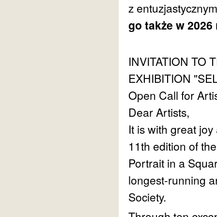
z entuzjastycznym
go także w 2026
INVITATION TO 
EXHIBITION "SE
Open Call for Art
Dear Artists,
It is with great joy
11th edition of th
Portrait in a Squ
longest-running ar
Society.
Through ten excep