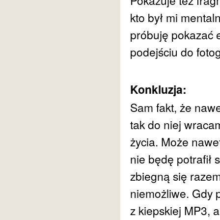
Pokazuje też frag
kto był mi mental
próbuję pokazać e
podejściu do fotogr
Konkluzja:
Sam fakt, że nawet
tak do niej wracam
życia. Może nawet
nie będę potrafił 
zbiegną się razem 
niemożliwe. Gdy p
z kiepskiej MP3, a