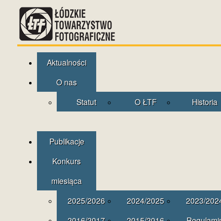
Aktualności
O nas
Statut
O ŁTF
Historia
Publikacje
Konkurs
miesiąca
2025/2026
2024/2025
2023/202
2016/2017
2015/2016
Regulami