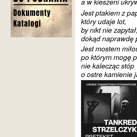
a w kieszeni ukry
Jest ptakiem z pa
który udaje lot,
by nikt nie zapytał
dokąd naprawdę p
Jest mostem miłos
po którym mogę p
nie kalecząc stóp
o ostre kamienie 