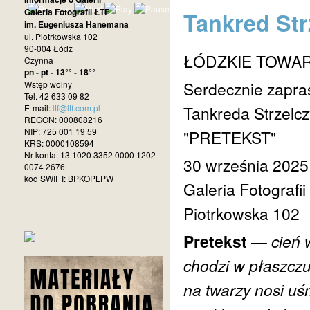
Galeria Fotografii ŁTF
Tankred St
im. Eugeniusza Hanemana
ul. Piotrkowska 102
90-004 Łódź
ŁÓDZKIE TOWA
Czynna
pn - pt - 13°° - 18°°
Serdecznie zapra
Wstęp wolny
Tel. 42 633 09 82
E-mail:
ltf@ltf.com.pl
Tankreda Strzelc
REGON: 000808216
NIP: 725 001 19 59
"PRETEKST"
KRS: 0000108594
Nr konta: 13 1020 3352 0000 1202
30 września 2025 
0074 2676
kod SWIFT: BPKOPLPW
Galeria Fotografi
Piotrkowska 102
Pretekst
—
cień 
chodzi w płaszcz
na twarzy nosi uś