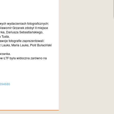
wych wydarzeniach fotograficznych:
Sławomir Grzanek zdobył II miejsce
nka, Dariusza Sebastiańskiego,
 Tusta.
swoje fotografie zaprezentowali:
 Lauks, Maria Lauks, Piotr Bułaciński
Grzanka.
ków ŁTF była widoczna zarówno na
5394686