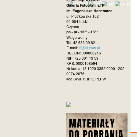
Galeria Fotografii ŁTF
im. Eugeniusza Hanemana
ul. Piotrkowska 102
90-004 Łódź
Czynna
pn - pt - 13°° - 18°°
Wstęp wolny
Tel. 42 633 09 82
E-mail:
ltf@ltf.com.pl
REGON: 000808216
NIP: 725 001 19 59
KRS: 0000108594
Nr konta: 13 1020 3352 0000 1202
0074 2676
kod SWIFT: BPKOPLPW