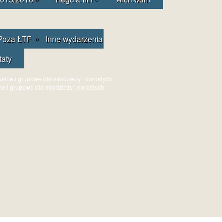
Poza ŁTF
Inne wydarzenia
taty
ne i grupowe dla młodzieży i dorosłych