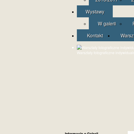
Wystawy
W galerii
Kontakt
Warsz
Warsztaty fotograficzne indywidual
Informacje o Galerii