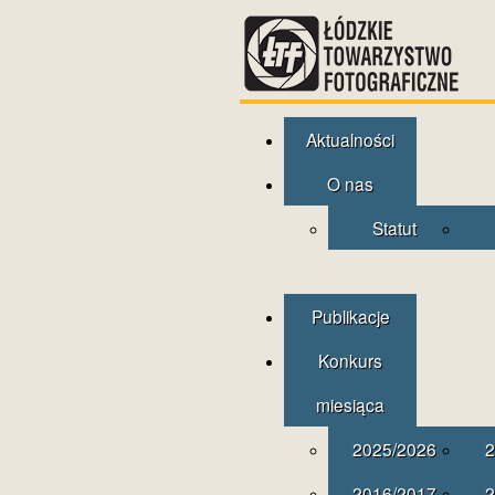
Aktualności
O nas
Statut
Publikacje
Konkurs
miesiąca
2025/2026
2
2016/2017
2