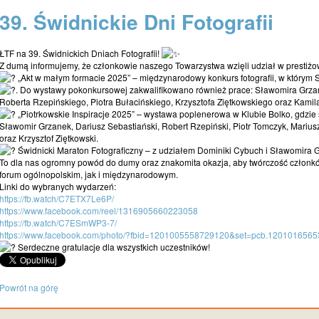
39. Świdnickie Dni Fotografii
ŁTF na 39. Świdnickich Dniach Fotografii!
Z dumą informujemy, że członkowie naszego Towarzystwa wzięli udział w prestiżo
„Akt w małym formacie 2025” – międzynarodowy konkurs fotografii, w którym 
. Do wystawy pokonkursowej zakwalifikowano również prace: Sławomira Grza
Roberta Rzepińskiego, Piotra Bułacińskiego, Krzysztofa Ziętkowskiego oraz Kamila
„Piotrkowskie Inspiracje 2025” – wystawa poplenerowa w Klubie Bolko, gdzie 
Sławomir Grzanek, Dariusz Sebastiański, Robert Rzepiński, Piotr Tomczyk, Mariusz
oraz Krzysztof Ziętkowski.
Świdnicki Maraton Fotograficzny – z udziałem Dominiki Cybuch i Sławomira 
To dla nas ogromny powód do dumy oraz znakomita okazja, aby twórczość człon
forum ogólnopolskim, jak i międzynarodowym.
Linki do wybranych wydarzeń:
https://fb.watch/C7ETX7Le6P/
https://www.facebook.com/reel/1316905660223058
https://fb.watch/C7ESmWP3-7/
https://www.facebook.com/photo/?fbid=1201005558729120&set=pcb.120101656
Serdeczne gratulacje dla wszystkich uczestników!
Powrót na górę