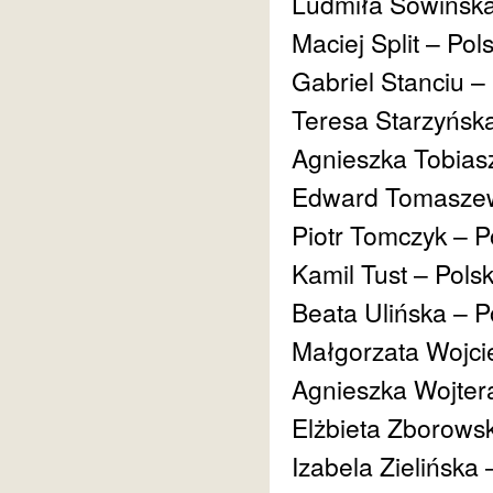
Ludmiła Sowińska
Maciej Split – Po
Gabriel Stanciu 
Teresa Starzyńsk
Agnieszka Tobias
Edward Tomaszew
Piotr Tomczyk – P
Kamil Tust – Pols
Beata Ulińska – P
Małgorzata Wojci
Agnieszka Wojter
Elżbieta Zborows
Izabela Zielińska