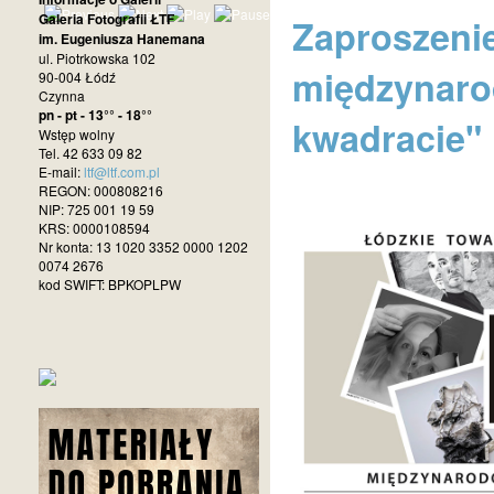
Galeria Fotografii ŁTF
Zaproszenie
im. Eugeniusza Hanemana
ul. Piotrkowska 102
międzynaro
90-004 Łódź
Czynna
pn - pt - 13°° - 18°°
kwadracie"
Wstęp wolny
Tel. 42 633 09 82
E-mail:
ltf@ltf.com.pl
REGON: 000808216
NIP: 725 001 19 59
KRS: 0000108594
Nr konta: 13 1020 3352 0000 1202
0074 2676
kod SWIFT: BPKOPLPW