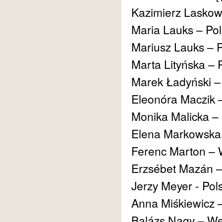
Kazimierz Laskow
Maria Lauks – Po
Mariusz Lauks – 
Marta Lityńska – 
Marek Ładyński –
Eleonóra Maczik
Monika Malicka –
Elena Markowska 
Ferenc Marton –
Erzsébet Mazán 
Jerzy Meyer - Pol
Anna Miśkiewicz 
Balázs Nagy – W