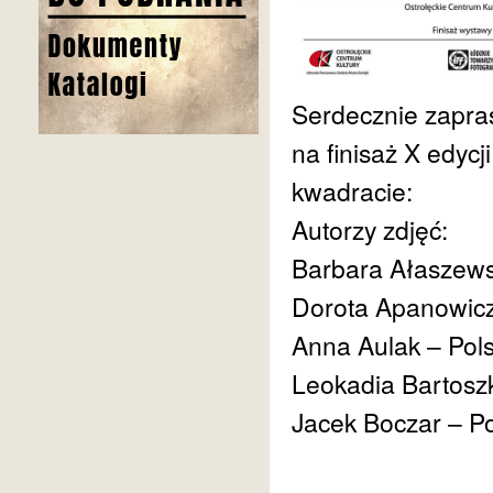
Serdecznie zapra
na finisaż X edyc
kwadracie:
Autorzy zdjęć:
Barbara Ałaszews
Dorota Apanowicz
Anna Aulak – Pol
Leokadia Bartosz
Jacek Boczar – P