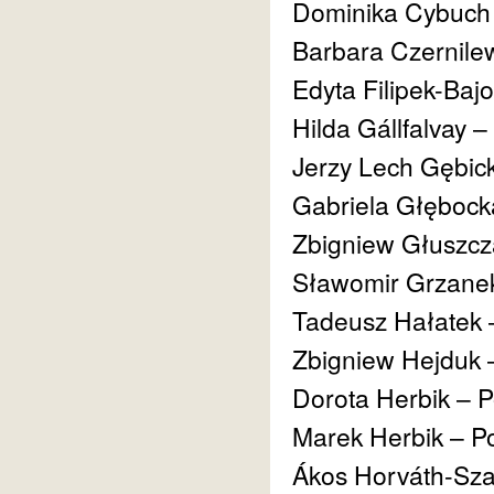
Dominika Cybuch 
Barbara Czernile
Edyta Filipek-Baj
Hilda Gállfalvay
Jerzy Lech Gębick
Gabriela Głębock
Zbigniew Głuszcz
Sławomir Grzanek
Tadeusz Hałatek 
Zbigniew Hejduk 
Dorota Herbik – P
Marek Herbik – P
Ákos Horváth-Sz