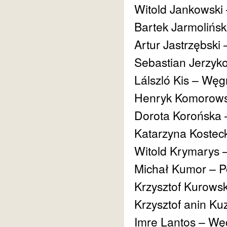
Witold Jankowski 
Bartek Jarmolińsk
Artur Jastrzębski
Sebastian Jerzyk
Lálszló Kis – Wę
Henryk Komorowsk
Dorota Korońska 
Katarzyna Kostec
Witold Krymarys 
Michał Kumor – P
Krzysztof Kurowsk
Krzysztof anin Ku
Imre Lantos – Wę