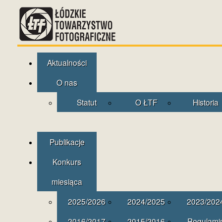
Aktualności
O nas
Statut
O ŁTF
Historia
Publikacje
Konkurs
miesiąca
2025/2026
2024/2025
2023/202
2016/2017
2015/2016
Regulami