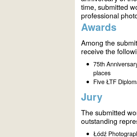
time, submitted w
professional phot
Awards
Among the submitte
receive the follow
75th Anniversary
places
Five ŁTF Diplom
Jury
The submitted wor
outstanding represe
Łódź Photograph