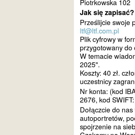
Piotrkowska 102
Jak się zapisać?
Prześlijcie swoje
ltf@ltf.com.pl
Plik cyfrowy w fo
przygotowany do
W temacie wiadom
2025".
Koszty: 40 zł. czł
uczestnicy zagran
Nr konta: (kod I
2676, kod SWIF
Dołączcie do nas 
autoportretów, po
spojrzenie na sieb
Czekamy na Wasze