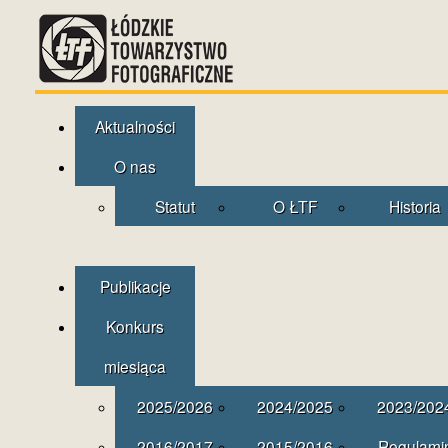
Aktualności
O nas
Statut
O ŁTF
Historia
Publikacje
Konkurs
miesiąca
2025/2026
2024/2025
2023/202
2016/2017
2015/2016
Regulami