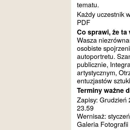
tematu.
Każdy uczestnik 
PDF
Co sprawi, że ta
Wasza niezrównana
osobiste spojrzeni
autoportretu. Sza
publicznie, Inte
artystycznym, Otr
entuzjastów sztuk
Terminy ważne d
Zapisy: Grudzień 
23.59
Wernisaż: stycze
Galeria Fotografi