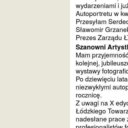
wydarzeniami i ju
Autoportretu w k
Przesyłam Serde
Sławomir Grzane
Prezes Zarządu 
Szanowni Artystk
Mam przyjemność 
kolejnej, jubileu
wystawy fotografi
Po dziewięciu lat
niezwykłymi autop
rocznicę.
Z uwagi na X edyc
Łódzkiego Towarz
nadesłane prace 
profesjonalistów f