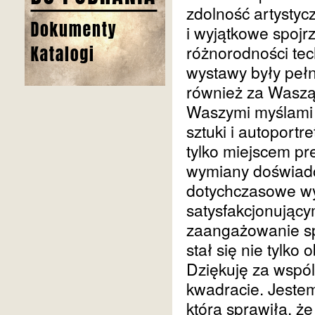
zdolność artystycz
i wyjątkowe spojr
różnorodności tech
wystawy były pełn
również za Waszą 
Waszymi myślami
sztuki i autoport
tylko miejscem pre
wymiany doświadcz
dotychczasowe wy
satysfakcjonując
zaangażowanie sp
stał się nie tylk
Dziękuję za wspól
kwadracie. Jeste
która sprawiła, ż