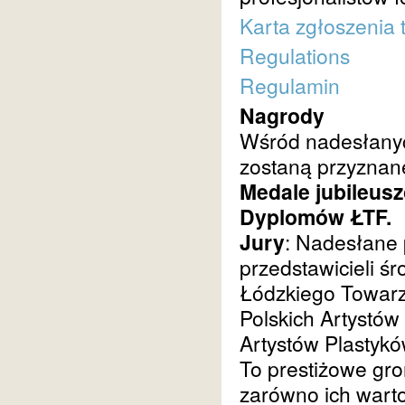
Karta zgłoszenia 
Regulations
Regulamin
Nagrody
Wśród nadesłanyc
zostaną przyznan
Medale jubileuszo
Dyplomów ŁTF.
Jury
: Nadesłane 
przedstawicieli śr
Łódzkiego Towarz
Polskich Artystów
Artystów Plastyk
To prestiżowe gro
zarówno ich warto