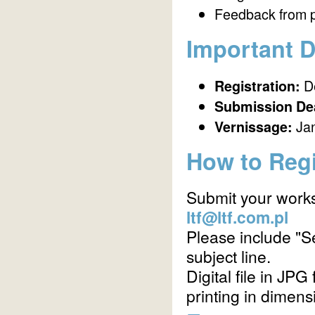
Feedback from p
Important 
D
Registration:
Submission Dea
Jan
Vernissage:
How to Reg
Submit your works
ltf@ltf.com.pl
Please include "Se
subject line.
Digital file in JP
printing in dimen