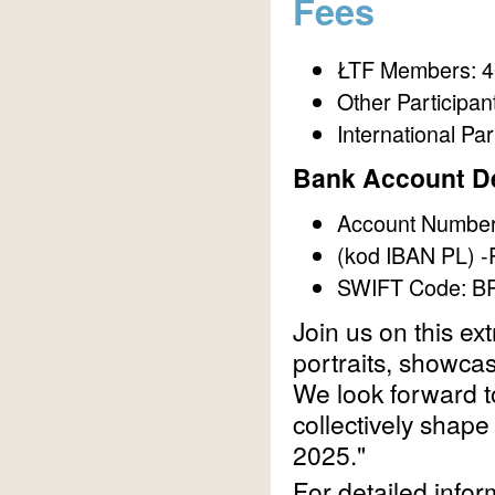
Fees
ŁTF Members: 
Other Participan
International Pa
Bank Account De
Account Number
(kod IBAN PL) 
SWIFT Code: 
Join us on this ex
portraits, showca
We look forward 
collectively shape 
2025."
For detailed infor