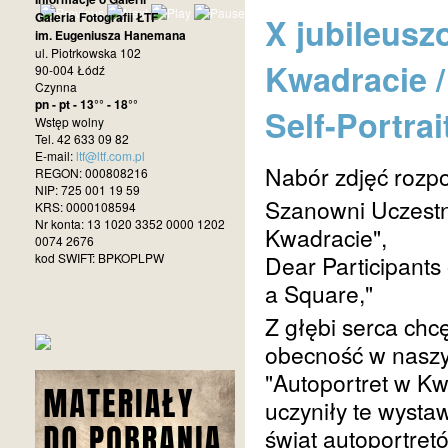
Galeria Fotografii ŁTF
X jubileusz
im. Eugeniusza Hanemana
ul. Piotrkowska 102
Kwadracie / 
90-004 Łódź
Czynna
pn - pt - 13°° - 18°°
Self-Portrai
Wstęp wolny
Tel. 42 633 09 82
E-mail:
ltf@ltf.com.pl
Nabór zdjęć rozpo
REGON: 000808216
NIP: 725 001 19 59
Szanowni Uczestn
KRS: 0000108594
Nr konta: 13 1020 3352 0000 1202
Kwadracie",
0074 2676
kod SWIFT: BPKOPLPW
Dear Participants o
a Square,"
Z głębi serca ch
obecność w naszy
"Autoportret w K
uczyniły te wysta
świat autoportret