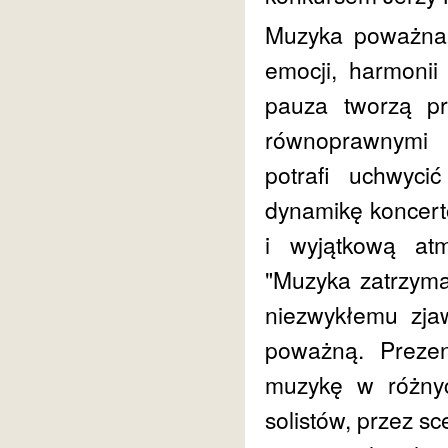
Muzyka poważna t
emocji, harmonii
pauza tworzą prz
równoprawnymi 
potrafi uchwyc
dynamikę koncert
i wyjątkową at
"Muzyka zatrzyma
niezwykłemu zjaw
poważną. Prezen
muzykę w różnyc
solistów, przez sc