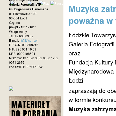
Galeria Fotografii ŁTF
Muzyka zat
im. Eugeniusza Hanemana
ul. Piotrkowska 102
poważna w f
90-004 Łódź
Czynna
pn - pt - 13°° - 18°°
Wstęp wolny
Łódzkie Towarzys
Tel. 42 633 09 82
E-mail:
ltf@ltf.com.pl
Galeria Fotograf
REGON: 000808216
NIP: 725 001 19 59
oraz
KRS: 0000108594
Nr konta: 13 1020 3352 0000 1202
Fundacja Kultury 
0074 2676
kod SWIFT: BPKOPLPW
Międzynarodowa F
Łodzi
zapraszają do obe
w formie konkursu
Muzyka zatrzyma