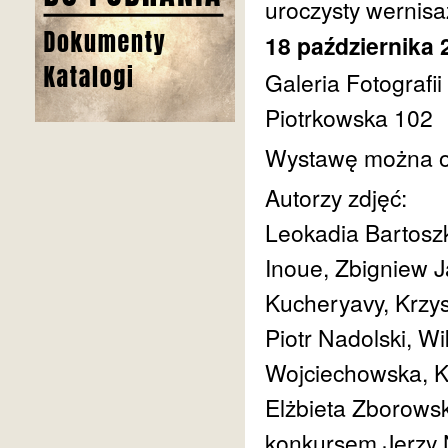
uroczysty wernis
18 października 2
Galeria Fotografi
Piotrkowska 102
Wystawę można og
Autorzy zdjęć:
Leokadia Bartosz
Inoue, Zbigniew J
Kucheryavy, Krzys
Piotr Nadolski, W
Wojciechowska, Kr
Elżbieta Zborows
konkursem Jerzy