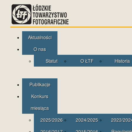
Aktualności
O nas
Statut
O ŁTF
Historia
Publikacje
Konkurs
miesiąca
2025/2026
2024/2025
2023/202
2016/2017
2015/2016
Regulami