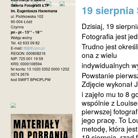
Galeria Fotografii ŁTF
19 sierpnia
im. Eugeniusza Hanemana
ul. Piotrkowska 102
90-004 Łódź
Dzisiaj, 19 sierp
Czynna
pn - pt - 13°° - 18°°
Fotografia jest j
Wstęp wolny
Tel. 42 633 09 82
Trudno jest określ
E-mail:
ltf@ltf.com.pl
ona z wielu
REGON: 000808216
NIP: 725 001 19 59
indywidualnych w
KRS: 0000108594
Nr konta: 13 1020 3352 0000 1202
Powstanie pierwsze
0074 2676
kod SWIFT: BPKOPLPW
Zdjęcie wykonał 
i zajęło mu to 8 
wspólnie z Louis
pierwszej fotogra
jego pracę. To Lo
metodę, która jes
19 sierpnia, rząd 