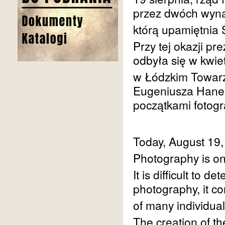
przez dwóch wynal
którą upamiętnia 
Przy tej okazji pr
odbyła się w kwie
w Łódzkim Towarzy
Eugeniusza Hanema
początkami fotogra
Today, August 19
Photography is on
It is difficult to d
photography, it co
of many individual
The creation of th