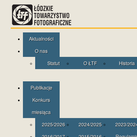
Aktualności
O nas
Statut
O ŁTF
Historia
Publikacje
Konkurs
miesiąca
2025/2026
2024/2025
2023/202
2016/2017
2015/2016
Regulami