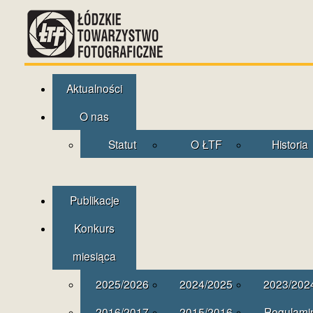
Aktualności
O nas
Statut
O ŁTF
Historia
Publikacje
Konkurs
miesiąca
2025/2026
2024/2025
2023/202
2016/2017
2015/2016
Regulami