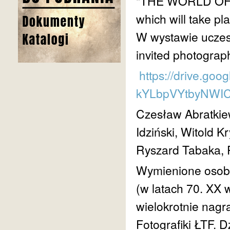
"THE WORLD OF
which will take p
W wystawie uczest
invited photograph
https://drive.goo
kYLbpVYtbyNWIC
Czesław Abratkie
Idziński, Witold 
Ryszard Tabaka, 
Wymienione osoby
(w latach 70. XX w
wielokrotnie nag
Fotografiki ŁTF. D