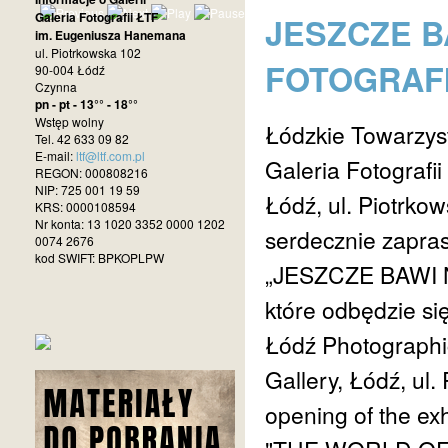
Galeria Fotografii ŁTF
JESZCZE B
im. Eugeniusza Hanemana
ul. Piotrkowska 102
FOTOGRAFI
90-004 Łódź
Czynna
pn - pt - 13°° - 18°°
Wstęp wolny
Łódzkie Towarzys
Tel. 42 633 09 82
E-mail:
ltf@ltf.com.pl
Galeria Fotograf
REGON: 000808216
NIP: 725 001 19 59
Łódź, ul. Piotrko
KRS: 0000108594
Nr konta: 13 1020 3352 0000 1202
serdecznie zapra
0074 2676
kod SWIFT: BPKOPLPW
„JESZCZE BAWI
które odbędzie si
Łódź Photographi
Gallery, Łódź, ul.
opening of the exh