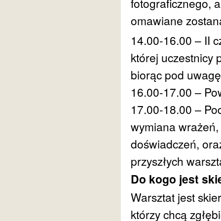
fotograficznego,
omawiane zostaną
14.00-16.00 – II 
której uczestnic
biorąc pod uwagę
16.00-17.00 – Pow
17.00-18.00 – Po
wymiana wrażeń, d
doświadczeń, oraz
przyszłych warszt
Do kogo jest sk
Warsztat jest skie
którzy chcą zgłęb