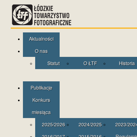
Aktualności
O nas
Statut
O ŁTF
Historia
Publikacje
Konkurs
miesiąca
2025/2026
2024/2025
2023/202
2016/2017
2015/2016
Regulami