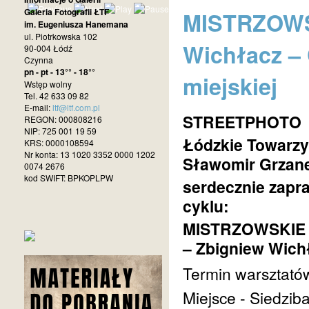
Galeria Fotografii ŁTF
MISTRZOWS
im. Eugeniusza Hanemana
ul. Piotrkowska 102
Wichłacz – 
90-004 Łódź
Czynna
pn - pt - 13°° - 18°°
miejskiej
Wstęp wolny
Tel. 42 633 09 82
E-mail:
ltf@ltf.com.pl
STREETPHOTO
REGON: 000808216
NIP: 725 001 19 59
Łódzkie Towarzy
KRS: 0000108594
Nr konta: 13 1020 3352 0000 1202
Sławomir Grzan
0074 2676
kod SWIFT: BPKOPLPW
serdecznie zapra
cyklu:
MISTRZOWSKIE
– Zbigniew Wichł
Termin warsztató
Miejsce - Siedzib