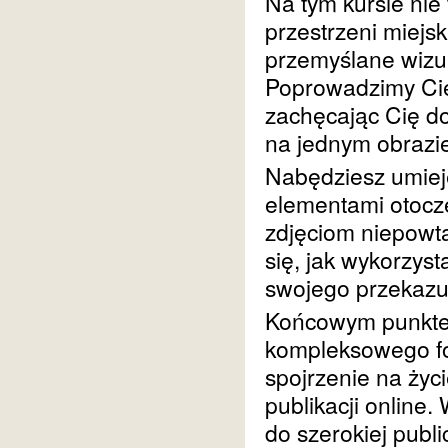
Na tym kursie nie
przestrzeni miejsk
przemyślane wizua
Poprowadzimy Cię 
zachęcając Cię d
na jednym obrazi
Nabędziesz umieję
elementami otocz
zdjęciom niepowta
się, jak wykorzys
swojego przekazu
Końcowym punktem
kompleksowego fot
spojrzenie na życ
publikacji online
do szerokiej publ