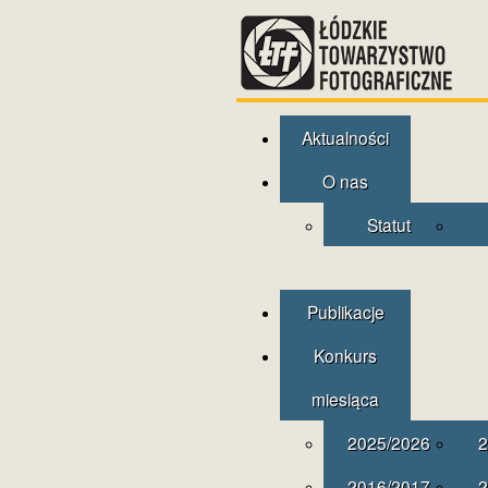
Aktualności
O nas
Statut
Publikacje
Konkurs
miesiąca
2025/2026
2
2016/2017
2