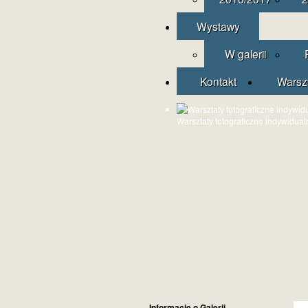
Wystawy
W galerii
Kontakt
Warsz
Warsztaty fotograficzne indywidual
Informacje o Galerii