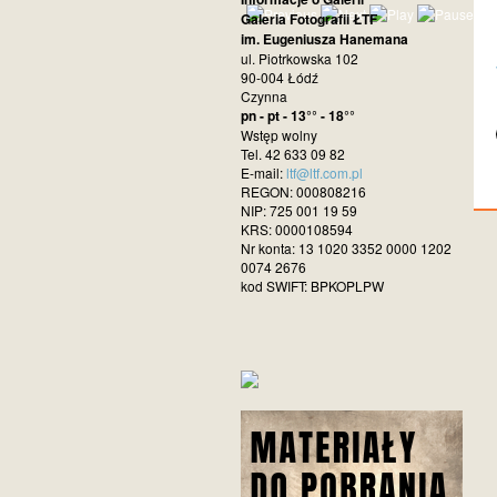
Galeria Fotografii ŁTF
im. Eugeniusza Hanemana
ul. Piotrkowska 102
90-004 Łódź
Czynna
pn - pt - 13°° - 18°°
Wstęp wolny
Tel. 42 633 09 82
E-mail:
ltf@ltf.com.pl
REGON: 000808216
NIP: 725 001 19 59
KRS: 0000108594
Nr konta: 13 1020 3352 0000 1202
0074 2676
kod SWIFT: BPKOPLPW