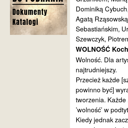
Dominiką Cybuch,
Agatą Rząsowską
Sebastiańskim, Ur
Szewczyk, Piotre
WOLNOŚĆ Kocha
Wolność. Dla arty
najtrudniejszy.
Przecież każde [sz
powinno być] wyr
tworzenia. Każde 
’wolność’ w podtyt
Kiedy jednak zac