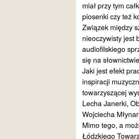
miał przy tym cał
piosenki czy też 
Związek między s
nieoczywisty jest
audiofilskiego sp
się na słownictwi
Jaki jest efekt 
inspiracji muzyczn
towarzyszącej wys
Lecha Janerki, Ob
Wojciecha Młynars
Mimo tego, a może
Łódzkiego Towarz