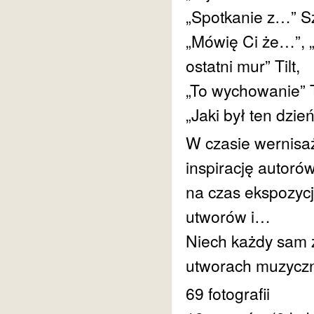
„Spotkanie z…” Sz
„Mówię Ci że…”, „
ostatni mur” Tilt,
„To wychowanie” T
„Jaki był ten dzie
W czasie wernisa
inspirację autor
na czas ekspozycj
utworów i…
Niech każdy sam z
utworach muzyczny
69 fotografii