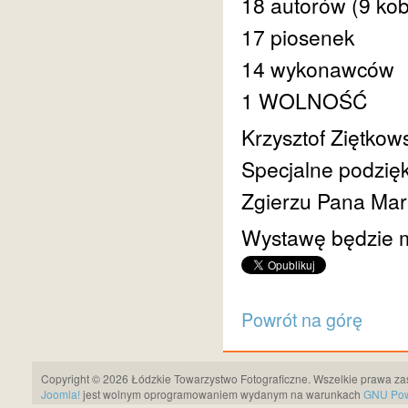
18 autorów (9 kob
17 piosenek
14 wykonawców
1 WOLNOŚĆ
Krzysztof Ziętkow
Specjalne podzięk
Zgierzu Pana Mar
Wystawę będzie m
Powrót na górę
Copyright © 2026 Łódzkie Towarzystwo Fotograficzne. Wszelkie prawa za
Joomla!
jest wolnym oprogramowaniem wydanym na warunkach
GNU Pows