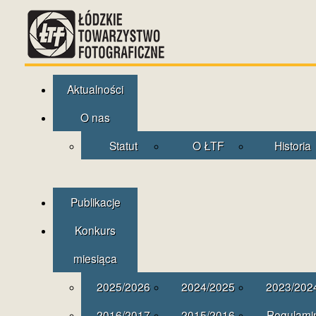
Aktualności
O nas
Statut
O ŁTF
Historia
Publikacje
Konkurs
miesiąca
2025/2026
2024/2025
2023/202
2016/2017
2015/2016
Regulami