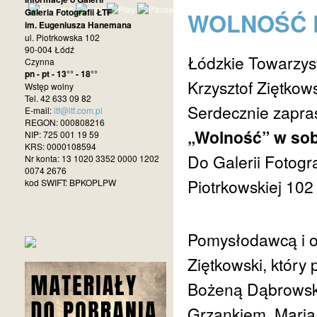
Galeria Fotografii ŁTF
WOLNOŚĆ K
im. Eugeniusza Hanemana
ul. Piotrkowska 102
90-004 Łódź
Łódzkie Towarzys
Czynna
pn - pt - 13°° - 18°°
Krzysztof Ziętkow
Wstęp wolny
Tel. 42 633 09 82
Serdecznie zapra
E-mail:
ltf@ltf.com.pl
REGON: 000808216
„Wolność” w sobo
NIP: 725 001 19 59
KRS: 0000108594
Do Galerii Fotogr
Nr konta: 13 1020 3352 0000 1202
0074 2676
Piotrkowskiej 102
kod SWIFT: BPKOPLPW
Pomysłodawcą i o
Ziętkowski, który 
Bożeną Dąbrowsk
Grzankiem, Marią