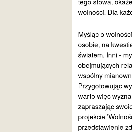
tego słowa, okaże
wolności. Dla każ
Myśląc o wolności
osobie, na kwesti
światem. Inni - m
obejmujących rel
wspólny mianowni
Przygotowując wy
warto więc wyznac
zapraszając swoic
projekcie ’Wolno
przedstawienie z