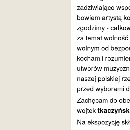
zadziwiająco wspó
bowiem artystą ko
zgodzimy - całko
za temat wolność 
wolnym od bezpoś
kocham i rozumiem
utworów muzyczny
naszej polskiej r
przed wyborami d
Zachęcam do obejrz
wojtek
tkaczyńsk
Na ekspozycję sk