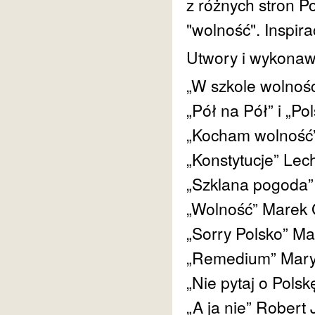
z różnych stron Po
"wolność". Inspira
Utwory i wykonawc
„W szkole wolnośc
„Pół na Pół” i „Po
„Kocham wolność”
„Konstytucje” Lec
„Szklana pogoda”
„Wolność” Marek 
„Sorry Polsko” Ma
„Remedium” Mary
„Nie pytaj o Pols
„A ja nie” Robert