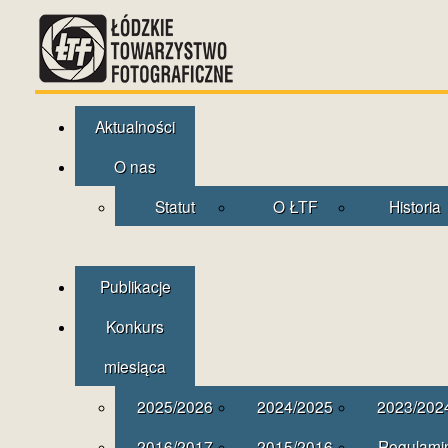
Aktualności
O nas
Statut
O ŁTF
Historia
Publikacje
Konkurs
miesiąca
2025/2026
2024/2025
2023/202
2016/2017
2015/2016
Regulami