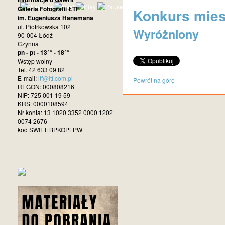
Galeria Fotografii ŁTF
Konkurs miesi
im. Eugeniusza Hanemana
ul. Piotrkowska 102
Wyróżniony
90-004 Łódź
Czynna
pn - pt - 13°° - 18°°
Wstęp wolny
Tel. 42 633 09 82
E-mail:
ltf@ltf.com.pl
Powrót na górę
REGON: 000808216
NIP: 725 001 19 59
KRS: 0000108594
Nr konta: 13 1020 3352 0000 1202
0074 2676
kod SWIFT: BPKOPLPW