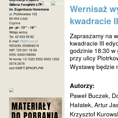
Galeria Fotografii ŁTF
Wernisaż wy
im. Eugeniusza Hanemana
ul. Piotrkowska 102
kwadracie II
90-004 Łódź
Czynna
pn - pt - 13°° - 18°°
Wstęp wolny
Zapraszamy na we
Tel. 42 633 09 82
E-mail:
ltf@ltf.com.pl
kwadracie III edy
REGON: 000808216
godzinie 18:30 w 
NIP: 725 001 19 59
KRS: 0000108594
przy ulicy Piotrk
Nr konta: 13 1020 3352 0000 1202
0074 2676
Wystawę będzie m
kod SWIFT: BPKOPLPW
Autorzy:
Paweł Buczek, D
Hałatek, Artur Ja
Krzysztof Kurowsk