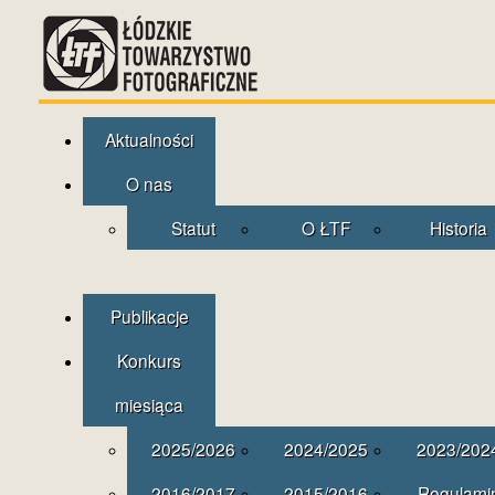
Aktualności
O nas
Statut
O ŁTF
Historia
Publikacje
Konkurs
miesiąca
2025/2026
2024/2025
2023/202
2016/2017
2015/2016
Regulami