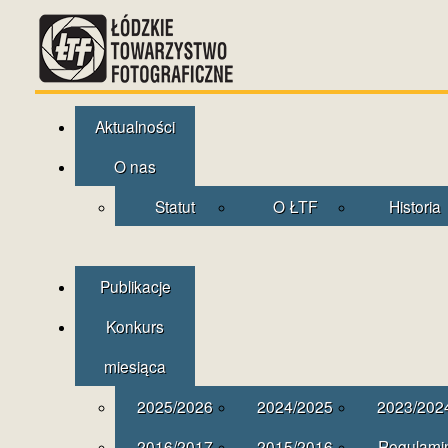
Aktualności
O nas
Statut
O ŁTF
Historia
Publikacje
Konkurs
miesiąca
2025/2026
2024/2025
2023/202
2016/2017
2015/2016
Regulami