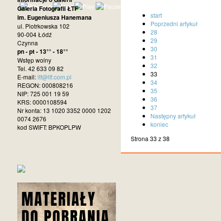
Galeria Fotografii ŁTF
start
im. Eugeniusza Hanemana
Poprzedni artykuł
ul. Piotrkowska 102
28
90-004 Łódź
29
Czynna
30
pn - pt - 13°° - 18°°
31
Wstęp wolny
32
Tel. 42 633 09 82
33
E-mail:
ltf@ltf.com.pl
34
REGON: 000808216
35
NIP: 725 001 19 59
36
KRS: 0000108594
37
Nr konta: 13 1020 3352 0000 1202
Następny artykuł
0074 2676
koniec
kod SWIFT: BPKOPLPW
Strona 33 z 38