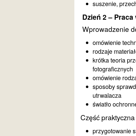
suszenie, przec
Dzień 2 – Praca 
Wprowadzenie do
omówienie techn
rodzaje materia
krótka teoria p
fotograficznych
omówienie rodza
sposoby sprawd
utrwalacza
światło ochronn
Część praktyczna
przygotowanie s