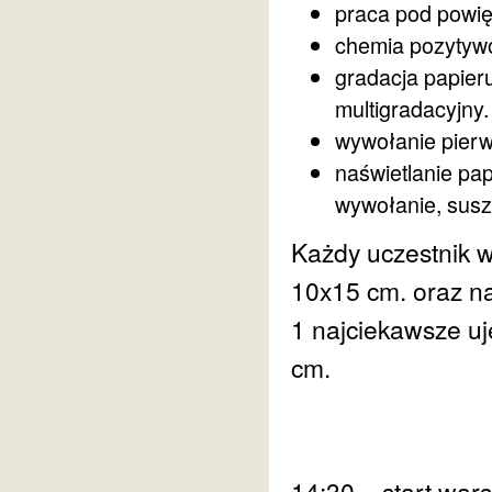
praca pod powię
chemia pozyty
gradacja papieru
multigradacyjny.
wywołanie pierw
naświetlanie papi
wywołanie, susz
Każdy uczestnik 
10x15 cm. oraz n
1 najciekawsze uj
cm.
14:30 – start war