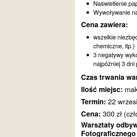
Naświetlenie pa
Wywoływanie na
Cena zawiera:
wszelkie niezbęd
chemiczne, itp.)
3 negatywy wyko
najpóźniej 3 dni
Czas trwania wa
Ilość miejsc:
mak
Termin:
22 wrzesi
Cena:
300 zł (czł
Warsztaty odbyw
Fotograficzneg