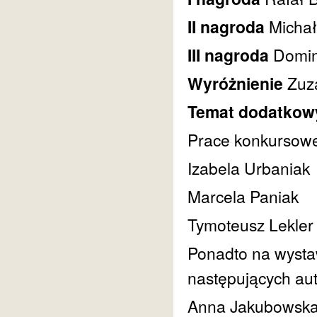
II nagroda
Micha
III nagroda
Domin
Wyróżnienie
Zuz
Temat dodatkow
Prace konkursowe 
Izabela Urbaniak
Marcela Paniak
Tymoteusz Lekler
Ponadto na wysta
następujących au
Anna Jakubowska,