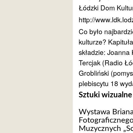
Łódzki Dom Kultur
http://www.ldk.lo
Co było najbardz
kulturze? Kapituł
składzie: Joanna 
Tercjak (Radio Łó
Grobliński (pomy
plebiscytu 18 wyd
Sztuki wizualne
Wystawa Briana 
Fotograficzneg
Muzycznych „So