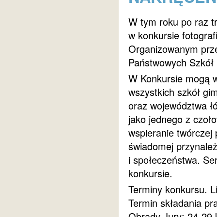
W tym roku po raz tr
w konkursie fotogr
Organizowanym prze
Państwowych Szkół 
W Konkursie mogą wz
wszystkich szkół gi
oraz województwa łó
jako jednego z czo
wspieranie twórczej 
świadomej przynależ
i społeczeństwa. Se
konkursie.
Terminy konkursu. Li
Termin składania pr
Obrady Jury: 24-29 k