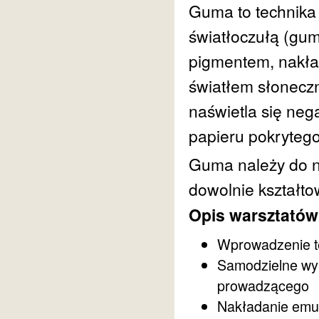
Guma to technika 
światłoczułą (gu
pigmentem, nakła
światłem słonecz
naświetla się neg
papieru pokrytego
Guma należy do n
dowolnie kształto
Opis warsztatów
Wprowadzenie t
Samodzielne wyk
prowadzącego
Nakładanie emul