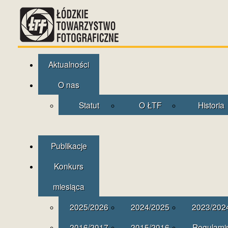
Aktualności
O nas
Statut
O ŁTF
Historia
Publikacje
Konkurs
miesiąca
2025/2026
2024/2025
2023/202
2016/2017
2015/2016
Regulami