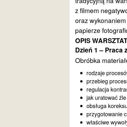
tradycyjną na war
z filmem negatyw
oraz wykonaniem 
papierze fotograf
OPIS WARSZTA
Dzień 1 – Praca 
Obróbka materiał
rodzaje proces
przebieg proces
regulacja kontr
jak uratować źle
obsługa koreks
przygotowanie c
właściwe wywoł