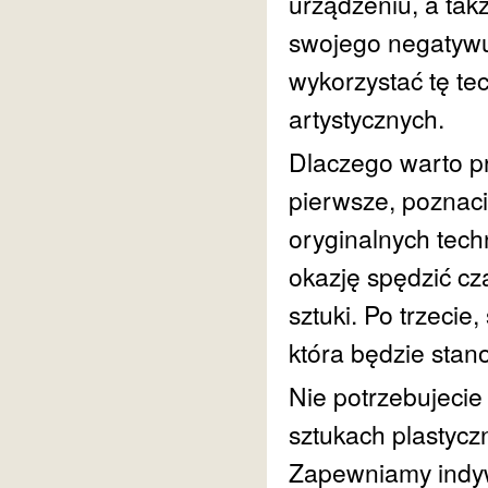
urządzeniu, a tak
swojego negatywu
wykorzystać tę te
artystycznych.
Dlaczego warto pr
pierwsze, poznacie
oryginalnych techn
okazję spędzić cz
sztuki. Po trzecie
która będzie stan
Nie potrzebujecie
sztukach plastycz
Zapewniamy indyw