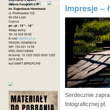
Galeria Fotografii ŁTF
Impresje – 
im. Eugeniusza Hanemana
ul. Piotrkowska 102
90-004 Łódź
Czynna
pn - pt - 13°° - 18°°
Wstęp wolny
Tel. 42 633 09 82
E-mail:
ltf@ltf.com.pl
REGON: 000808216
NIP: 725 001 19 59
KRS: 0000108594
Nr konta: 13 1020 3352 0000 1202
0074 2676
kod SWIFT: BPKOPLPW
Serdecznie zapr
fotograficznej pt.