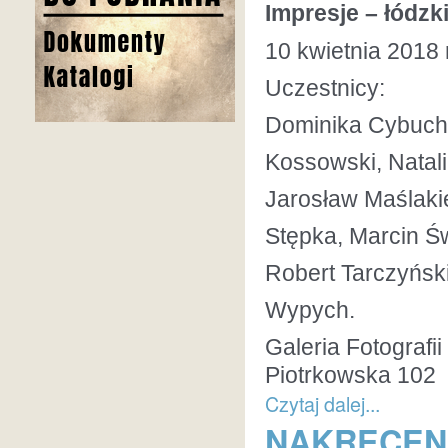
Impresje – łódzk
10 kwietnia 2018 
Uczestnicy:
Dominika Cybuch,
Kossowski, Natal
Jarosław Maślaki
Stępka, Marcin Św
Robert Tarczyńsk
Wypych.
Galeria Fotografi
Piotrkowska 102
Czytaj dalej...
NAKRĘCENI