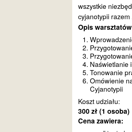
wszystkie niezbędn
cyjanotypii razem
Opis warsztatów
Wprowadzenie
Przygotowani
Przygotowani
Naświetlanie 
Tonowanie pr
Omówienie na
Cyjanotypii
Koszt udziału:
300
zł (1 osoba)
Cena zawiera: