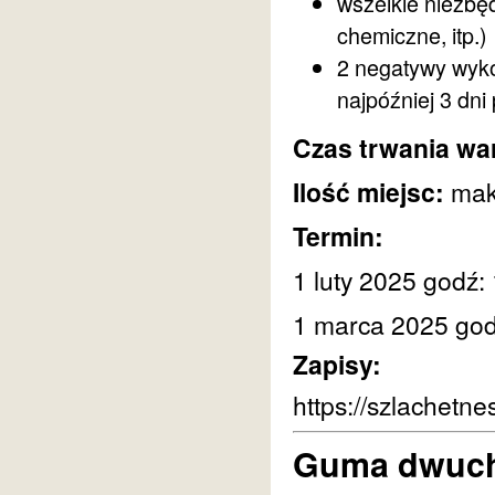
wszelkie niezbęd
chemiczne, itp.)
2 negatywy wyko
najpóźniej 3 dni
Czas trwania wa
Ilość miejsc:
mak
Termin:
1 luty 2025 godź:
1 marca 2025 god
Zapisy:
https://szlachetne
Guma dwuc