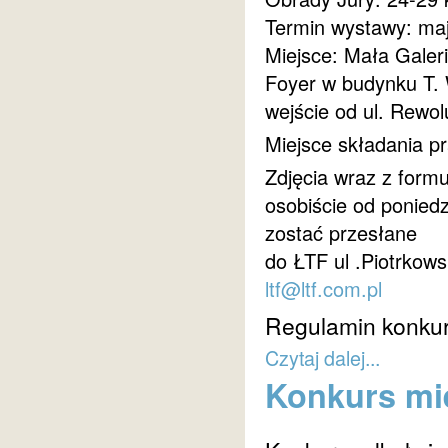
Termin wystawy: maj
Miejsce: Mała Galer
Foyer w budynku T.
wejście od ul. Rewol
Miejsce składania pr
Zdjęcia wraz z form
osobiście od ponied
zostać przesłane
do ŁTF ul .Piotrkows
ltf@ltf.com.pl
Regulamin konkur
Czytaj dalej...
Konkurs mie