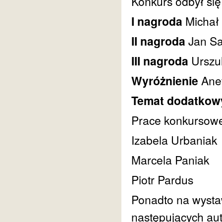
Konkurs odbył się
I nagroda
Michał
II nagroda
Jan S
III nagroda
Urszu
Wyróżnienie
Ane
Temat dodatkow
Prace konkursowe 
Izabela Urbaniak
Marcela Paniak
Piotr Pardus
Ponadto na wysta
następujących au