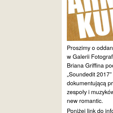
Proszimy o oddan
w Galerii Fotogr
Briana Griffina 
„Soundedit 2017” 
dokumentującą prac
zespoły i muzyków
new romantic.
Poniżej link do i