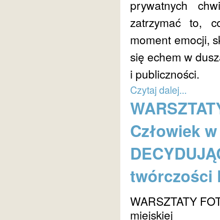
prywatnych chw
zatrzymać to, c
moment emocji, s
się echem w dusz
i publiczności.
Czytaj dalej...
WARSZTATY
Człowiek w 
DECYDUJĄC
twórczości 
WARSZTATY FO
miejskiej