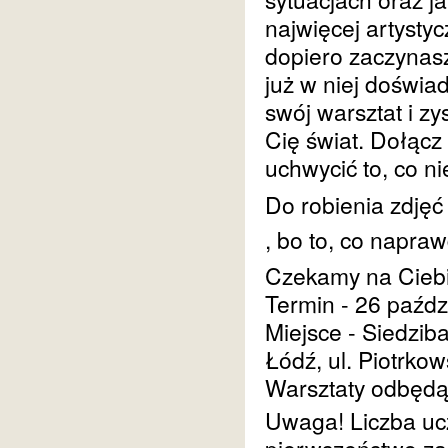
najwięcej artysty
dopiero zaczynasz
już w niej doświa
swój warsztat i z
Cię świat.
Dołącz 
uchwycić to, co n
Do robienia zdjęć
, bo to, co napraw
Czekamy na Ciebi
Termin - 26 paźdz
Miejsce - Siedzib
Łódź, ul. Piotrko
Warsztaty odbędą
Uwaga! Liczba ucz