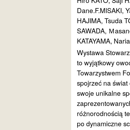
Hiro KATO, Saji
Dane.F.MISAKI, Y
HAJIMA, Tsuda T
SAWADA, Ｍasano
KATAYAMA, Naria
Wystawa Stowarzy
to wyjątkowy owoc
Towarzystwem Fot
spojrzeć na świat
swoje unikalne sp
zaprezentowanych
różnorodnością te
po dynamiczne sc