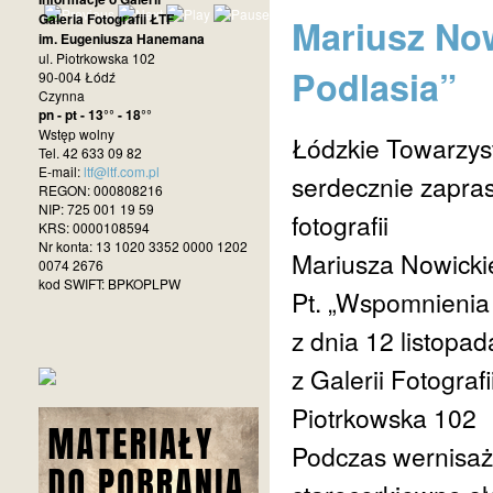
Galeria Fotografii ŁTF
Mariusz No
im. Eugeniusza Hanemana
ul. Piotrkowska 102
Podlasia”
90-004 Łódź
Czynna
pn - pt - 13°° - 18°°
Wstęp wolny
Łódzkie Towarzys
Tel. 42 633 09 82
E-mail:
ltf@ltf.com.pl
serdecznie zapras
REGON: 000808216
NIP: 725 001 19 59
fotografii
KRS: 0000108594
Nr konta: 13 1020 3352 0000 1202
Mariusza Nowicki
0074 2676
kod SWIFT: BPKOPLPW
Pt. „Wspomnienia 
z dnia 12 listopad
z Galerii Fotogra
Piotrkowska 102
Podczas wernisażu