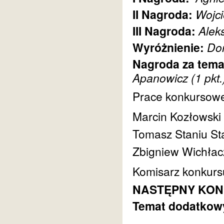
II Nagroda:
Wojci
III Nagroda:
Aleks
Wyróżnienie:
Dor
Nagroda za tema
Apanowicz
(1 pkt.
Prace konkursowe 
Marcin Kozłowski
Tomasz Staniu St
Zbigniew Wichłac
Komisarz konkurs
NASTĘPNY KONKU
Temat dodatkowy