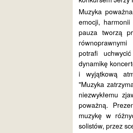
Muzyka poważna t
emocji, harmonii
pauza tworzą prz
równoprawnymi 
potrafi uchwyc
dynamikę koncert
i wyjątkową at
"Muzyka zatrzyma
niezwykłemu zjaw
poważną. Prezen
muzykę w różnyc
solistów, przez sc