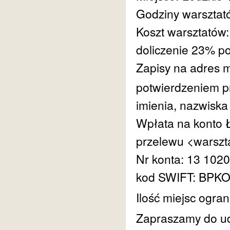
Godziny warsztat
Koszt warsztatów:
doliczenie 23% p
Zapisy na adres 
potwierdzeniem pr
imienia, nazwiska 
Wpłata na konto 
przelewu <warszta
Nr konta: 13 102
kod SWIFT: BP
Ilość miejsc ogran
Zapraszamy do ud