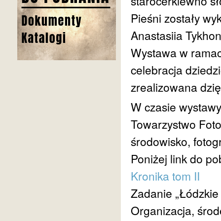
starocerkiewno sł
Pieśni zostały w
Anastasiia Tykhon
Wystawa w ramach 
celebracja dziedzi
zrealizowana dzię
W czasie wystawy
Towarzystwo Foto
środowisko, fotogr
Poniżej link do po
Kronika tom II
Zadanie „Łódzkie
Organizacja, środ