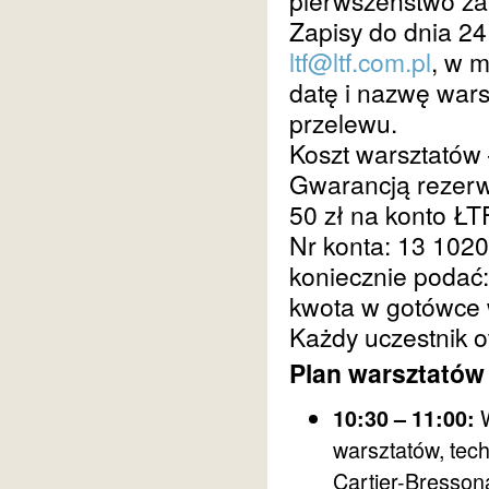
pierwszeństwo za
Zapisy do dnia 24
ltf@ltf.com.pl
, w m
datę i nazwę war
przelewu.
Koszt warsztatów 
Gwarancją rezerwa
50 zł na konto ŁTF
Nr konta: 13 102
koniecznie podać:
kwota w gotówce 
Każdy uczestnik o
Plan warsztatów
W
10:30 – 11:00:
warsztatów, tech
Cartier-Bresson