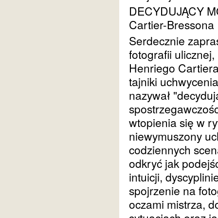
DECYDUJĄCY MOM
Cartier-Bressona
Serdecznie zapra
fotografii ulicznej
Henriego Cartier
tajniki uchwyceni
nazywał "decyduj
spostrzegawczości
wtopienia się w r
niewymuszony uchw
codziennych scena
odkryć jak podejś
intuicji, dyscypli
spojrzenie na foto
oczami mistrza, d
sytuacjach oraz ja