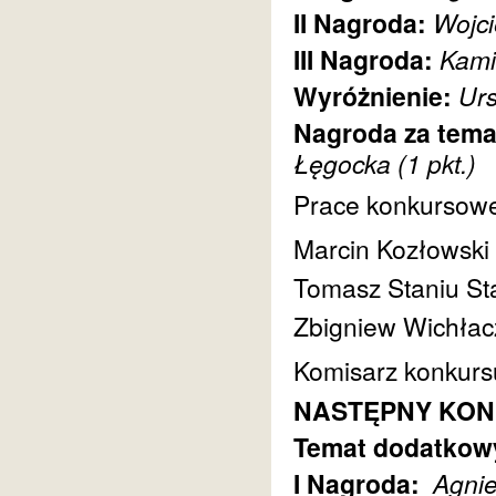
II Nagroda:
Wojci
III Nagroda:
Kami
Wyróżnienie:
Urs
Nagroda za tema
Łęgocka
(1 pkt.)
Prace konkursowe 
Marcin Kozłowski
Tomasz Staniu St
Zbigniew Wichłac
Komisarz konkurs
NASTĘPNY KONKU
Temat dodatkowy
I Nagroda:
Agnie