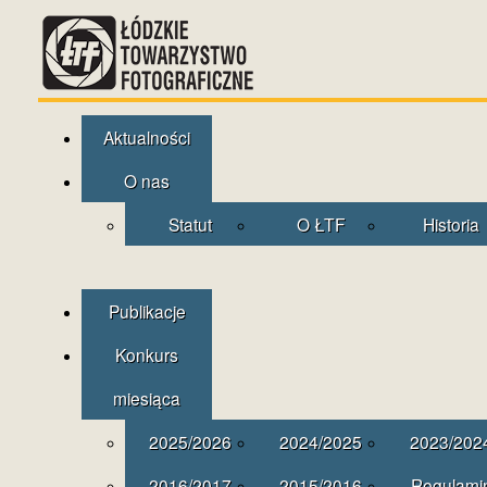
Aktualności
O nas
Statut
O ŁTF
Historia
Publikacje
Konkurs
miesiąca
2025/2026
2024/2025
2023/202
2016/2017
2015/2016
Regulami