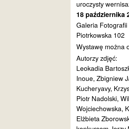
uroczysty wernis
18 października 2
Galeria Fotografi
Piotrkowska 102
Wystawę można og
Autorzy zdjęć:
Leokadia Bartosz
Inoue, Zbigniew J
Kucheryavy, Krzys
Piotr Nadolski, W
Wojciechowska, Kr
Elżbieta Zborows
konkursem Jerzy